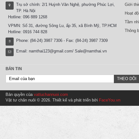
Trụ sở chính: 2/1 Huỳnh Văn Nghệ, phường Phúc Lợi,
Giới th
TP. Hà Nội
Hoạt độ
Hotline: 096 889 1268
Tầm nhì
VPMN: Số 31, đường Sông Lu, ấp 35, xã Bình Mỹ, TP.HCM
Thông b
Hotline: 0916 744 828
Phone: (84-24) 3987 7306 - Fax: (84-24) 3987 7309
Email:
namthai123@gmail.com/ Sale@namthai.vn
BẢN TIN
Bản quyền của
vattuchannuoi.com
Vật tư chăn nuôi © 2026. Thiết kế và phát triển bởi
FaceYou.vn