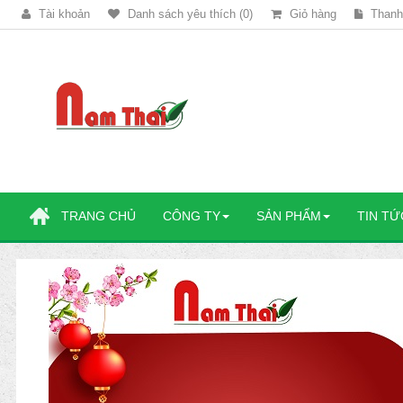
Tài khoản
Danh sách yêu thích (0)
Giỏ hàng
Thanh
TRANG CHỦ
CÔNG TY
SẢN PHẨM
TIN TỨ