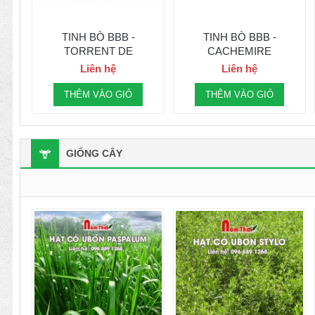
TINH BÒ BBB -
TINH BÒ BBB -
TORRENT DE
CACHEMIRE
WALEFFES
Liên hệ
Liên hệ
THÊM VÀO GIỎ
THÊM VÀO GIỎ
GIỐNG CÂY