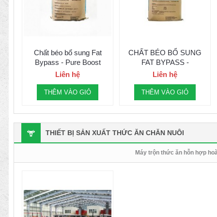
Chất béo bổ sung Fat
CHẤT BÉO BỔ SUNG
Bypass - Pure Boost
FAT BYPASS -
POWERFAT
Liên hệ
Liên hệ
THÊM VÀO GIỎ
THÊM VÀO GIỎ
THIẾT BỊ SẢN XUẤT THỨC ĂN CHĂN NUÔI
Máy trộn thức ăn hỗn hợp ho