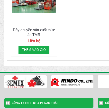
Dây chuyền sản xuất thức
ăn TMR
Liên hệ
THÊM VÀO GIỎ
CÔNG TY TNHH ĐT & PT NAM THÁI
CÔ