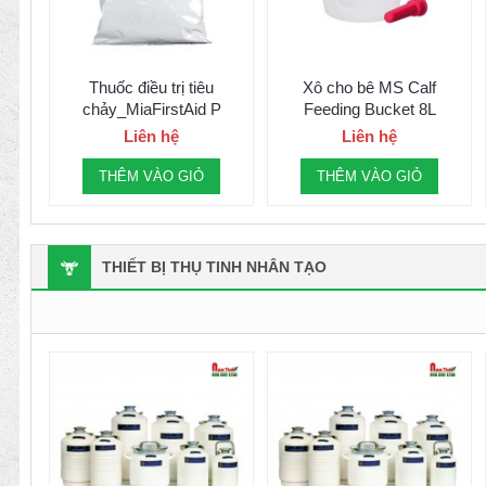
Thuốc điều trị tiêu
Xô cho bê MS Calf
chảy_MiaFirstAid P
Feeding Bucket 8L
Liên hệ
Liên hệ
THÊM VÀO GIỎ
THÊM VÀO GIỎ
THIẾT BỊ THỤ TINH NHÂN TẠO