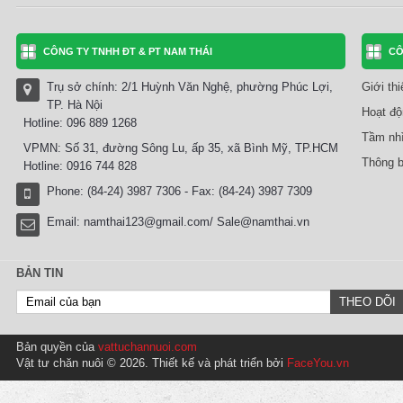
CÔNG TY TNHH ĐT & PT NAM THÁI
CÔ
Trụ sở chính: 2/1 Huỳnh Văn Nghệ, phường Phúc Lợi,
Giới th
TP. Hà Nội
Hoạt độ
Hotline: 096 889 1268
Tầm nhì
VPMN: Số 31, đường Sông Lu, ấp 35, xã Bình Mỹ, TP.HCM
Thông b
Hotline: 0916 744 828
Phone: (84-24) 3987 7306 - Fax: (84-24) 3987 7309
Email:
namthai123@gmail.com/ Sale@namthai.vn
BẢN TIN
Bản quyền của
vattuchannuoi.com
Vật tư chăn nuôi © 2026. Thiết kế và phát triển bởi
FaceYou.vn