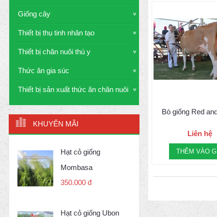
Giống cây
Thiết bị thụ tinh nhân tạo
Thiết bị chăn nuôi thú y
Thức ăn gia súc
Thiết bị sản xuất thức ăn chăn nuôi
Bò giống Red an
KHUYẾN MÃI
Liên hệ
Hạt cỏ giống
THÊM VÀO G
Mombasa
350.000 đ
Hạt cỏ giống Ubon