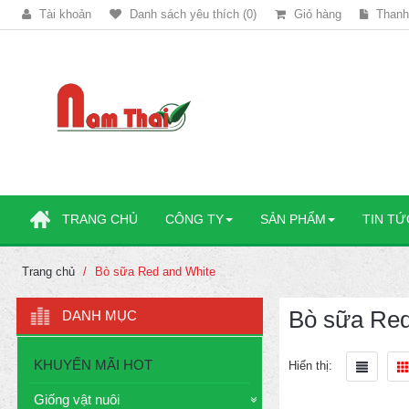
Tài khoản
Danh sách yêu thích (0)
Giỏ hàng
Thanh
TRANG CHỦ
CÔNG TY
SẢN PHẨM
TIN TỨ
Trang chủ
Bò sữa Red and White
Bò sữa Red
DANH MỤC
KHUYẾN MÃI HOT
Hiển thị:
Giống vật nuôi