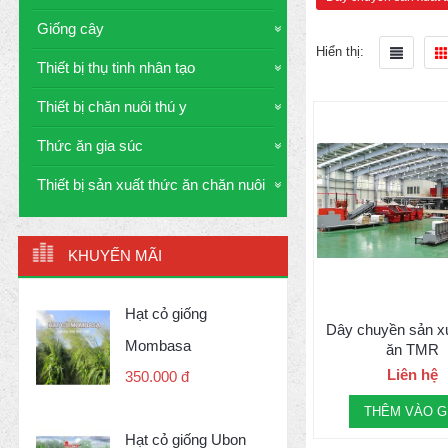
Giống cây
Hiển thị:
Thiết bị thụ tinh nhân tạo
Thiết bị chăn nuôi thú y
Thức ăn gia súc
Thiết bị sản xuất thức ăn chăn nuôi
KHUYẾN MÃI
Hạt cỏ giống
Dây chuyền sản x
Mombasa
ăn TMR
Liên hệ
350.000 đ
THÊM VÀO G
Hạt cỏ giống Ubon