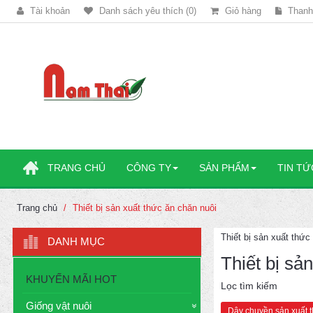
Tài khoản
Danh sách yêu thích (0)
Giỏ hàng
Thanh
TRANG CHỦ
CÔNG TY
SẢN PHẨM
TIN TỨ
Trang chủ
Thiết bị sản xuất thức ăn chăn nuôi
Thiết bị sản xuất thức
DANH MỤC
Thiết bị sả
KHUYẾN MÃI HOT
Lọc tìm kiếm
Giống vật nuôi
Dây chuyền sản xuất 