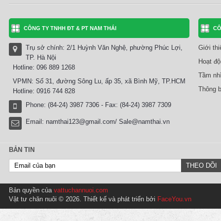
CÔNG TY TNHH ĐT & PT NAM THÁI
CÔ
Trụ sở chính: 2/1 Huỳnh Văn Nghệ, phường Phúc Lợi,
Giới th
TP. Hà Nội
Hoạt độ
Hotline: 096 889 1268
Tầm nhì
VPMN: Số 31, đường Sông Lu, ấp 35, xã Bình Mỹ, TP.HCM
Thông b
Hotline: 0916 744 828
Phone: (84-24) 3987 7306 - Fax: (84-24) 3987 7309
Email:
namthai123@gmail.com/ Sale@namthai.vn
BẢN TIN
Bản quyền của
vattuchannuoi.com
Vật tư chăn nuôi © 2026. Thiết kế và phát triển bởi
FaceYou.vn