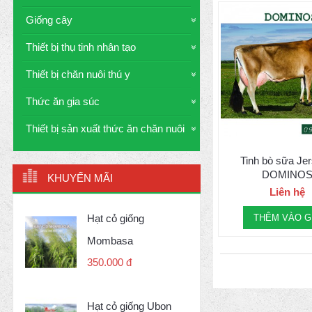
Giống cây
Thiết bị thụ tinh nhân tạo
Thiết bị chăn nuôi thú y
Thức ăn gia súc
Thiết bị sản xuất thức ăn chăn nuôi
Tinh bò sữa Jer
DOMINO
KHUYẾN MÃI
Liên hệ
Hạt cỏ giống
THÊM VÀO G
Mombasa
350.000 đ
Hạt cỏ giống Ubon