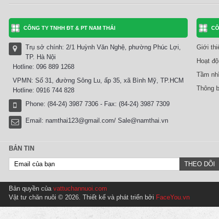
CÔNG TY TNHH ĐT & PT NAM THÁI
CÔ
Trụ sở chính: 2/1 Huỳnh Văn Nghệ, phường Phúc Lợi,
Giới th
TP. Hà Nội
Hoạt độ
Hotline: 096 889 1268
Tầm nhì
VPMN: Số 31, đường Sông Lu, ấp 35, xã Bình Mỹ, TP.HCM
Thông b
Hotline: 0916 744 828
Phone: (84-24) 3987 7306 - Fax: (84-24) 3987 7309
Email:
namthai123@gmail.com/ Sale@namthai.vn
BẢN TIN
Bản quyền của
vattuchannuoi.com
Vật tư chăn nuôi © 2026. Thiết kế và phát triển bởi
FaceYou.vn