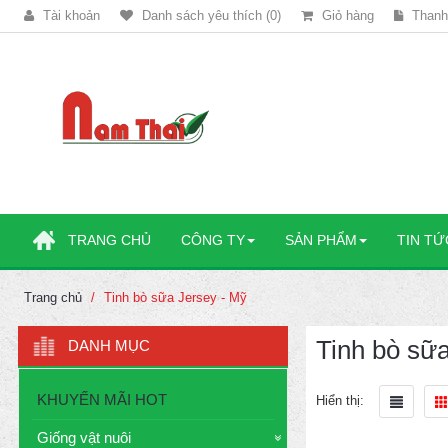
Tài khoản
Danh sách yêu thích (0)
Giỏ hàng
Thanh
TRANG CHỦ
CÔNG TY
SẢN PHẨM
TIN TỨ
Trang chủ
Tinh bò sữa Jersey - Mỹ
Tinh bò sữa
DANH MỤC
KHUYẾN MÃI HOT
Hiển thị:
Giống vật nuôi