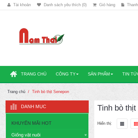
Tài khoản
Danh sách yêu thích (0)
Giỏ hàng
Thanh
TRANG CHỦ
CÔNG TY
SẢN PHẨM
TIN TỨ
Trang chủ
Tinh bò thịt Senepon
Tinh bò thị
DANH MỤC
KHUYẾN MÃI HOT
Hiển thị:
Giống vật nuôi