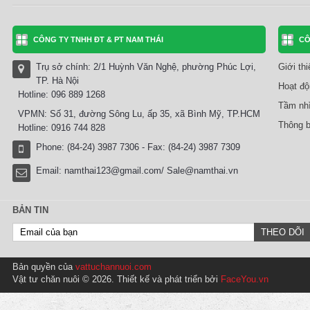
CÔNG TY TNHH ĐT & PT NAM THÁI
CÔ
Trụ sở chính: 2/1 Huỳnh Văn Nghệ, phường Phúc Lợi,
Giới th
TP. Hà Nội
Hoạt độ
Hotline: 096 889 1268
Tầm nhì
VPMN: Số 31, đường Sông Lu, ấp 35, xã Bình Mỹ, TP.HCM
Thông b
Hotline: 0916 744 828
Phone: (84-24) 3987 7306 - Fax: (84-24) 3987 7309
Email:
namthai123@gmail.com/ Sale@namthai.vn
BẢN TIN
Bản quyền của
vattuchannuoi.com
Vật tư chăn nuôi © 2026. Thiết kế và phát triển bởi
FaceYou.vn