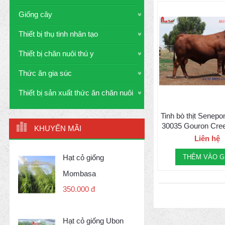
Giống cây
Thiết bị thụ tinh nhân tạo
Thiết bị chăn nuôi thú y
Thức ăn gia súc
Thiết bị sản xuất thức ăn chăn nuôi
Tinh bò thịt Senep
30035 Gouron Cre
KHUYẾN MÃI
Liên hệ
Hạt cỏ giống
THÊM VÀO G
Mombasa
350.000 đ
Hạt cỏ giống Ubon