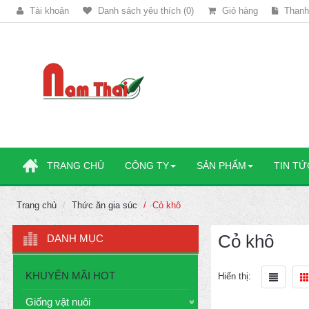
Tài khoản
Danh sách yêu thích (0)
Giỏ hàng
Thanh
TRANG CHỦ
CÔNG TY
SẢN PHẨM
TIN TỨ
Trang chủ
Thức ăn gia súc
Cỏ khô
Cỏ khô
DANH MỤC
KHUYẾN MÃI HOT
Hiển thị:
Giống vật nuôi