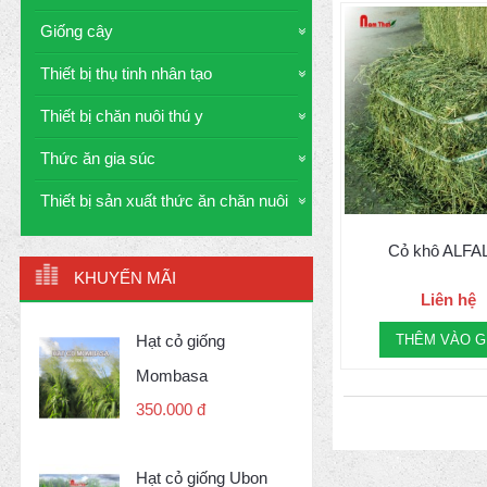
Giống cây
Thiết bị thụ tinh nhân tạo
Thiết bị chăn nuôi thú y
Thức ăn gia súc
Thiết bị sản xuất thức ăn chăn nuôi
Cỏ khô ALFA
KHUYẾN MÃI
Liên hệ
Hạt cỏ giống
THÊM VÀO G
Mombasa
350.000 đ
Hạt cỏ giống Ubon