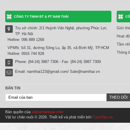
CÔNG TY TNHH ĐT & PT NAM THÁI
CÔ
Trụ sở chính: 2/1 Huỳnh Văn Nghệ, phường Phúc Lợi,
Giới th
TP. Hà Nội
Hoạt độ
Hotline: 096 889 1268
Tầm nhì
VPMN: Số 31, đường Sông Lu, ấp 35, xã Bình Mỹ, TP.HCM
Thông b
Hotline: 0916 744 828
Phone: (84-24) 3987 7306 - Fax: (84-24) 3987 7309
Email:
namthai123@gmail.com/ Sale@namthai.vn
BẢN TIN
Bản quyền của
vattuchannuoi.com
Vật tư chăn nuôi © 2026. Thiết kế và phát triển bởi
FaceYou.vn