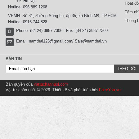
TP. Hà Nội
Hoạt độ
Hotline: 096 889 1268
Tầm nhì
VPMN: Số 31, đường Sông Lu, ấp 35, xã Bình Mỹ, TP.HCM
Thông b
Hotline: 0916 744 828
Phone: (84-24) 3987 7306 - Fax: (84-24) 3987 7309
Email:
namthai123@gmail.com/ Sale@namthai.vn
BẢN TIN
Bản quyền của
vattuchannuoi.com
Vật tư chăn nuôi © 2026. Thiết kế và phát triển bởi
FaceYou.vn