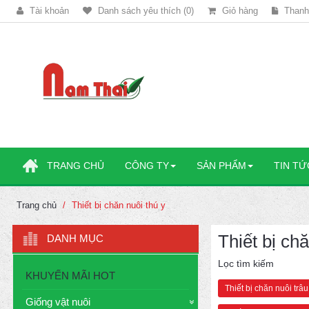
Tài khoản
Danh sách yêu thích (0)
Giỏ hàng
Thanh
TRANG CHỦ
CÔNG TY
SẢN PHẨM
TIN TỨ
Trang chủ
Thiết bị chăn nuôi thú y
Thiết bị chă
DANH MỤC
Lọc tìm kiếm
KHUYẾN MÃI HOT
Thiết bị chăn nuôi trâ
Giống vật nuôi