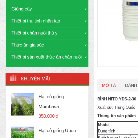
Giống cây
Thiết bị thụ tinh nhân tạo
Thiết bị chăn nuôi thú y
Thức ăn gia súc
Thiết bị sản xuất thức ăn chăn nuôi
KHUYẾN MÃI
MÔ TẢ
ĐÁNH 
Hạt cỏ giống
BÌNH NITO YDS-2-30
Mombasa
Xuất xứ: Trung Quốc
Thông tin sản phẩm
350.000 đ
Model
Hạt cỏ giống Ubon
Dung tích
Khối lượng bình rỗng