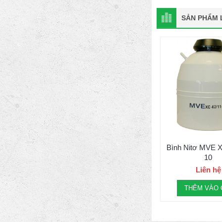
SẢN PHẨM L
Bình Nitơ MVE X
10
Liên hệ
THÊM VÀO 