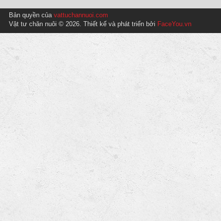
Bản quyền của
vattuchannuoi.com
Vật tư chăn nuôi © 2026. Thiết kế và phát triển bởi
FaceYou.vn