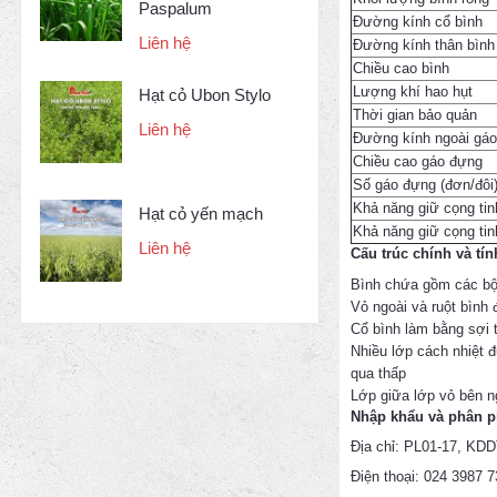
Paspalum
Đường kính cổ bình
Liên hệ
Đường kính thân bình
Chiều cao bình
Lượng khí hao hụt
Hạt cỏ Ubon Stylo
Thời gian bảo quản
Liên hệ
Đường kính ngoài gá
Chiều cao gáo đựng
Số gáo đựng (đơn/đôi
Khả năng giữ cọng ti
Hạt cỏ yến mạch
Khả năng giữ cọng ti
Liên hệ
Cấu trúc chính và tí
Bình chứa gồm các bộ 
Vỏ ngoài và ruột bình
Cổ bình làm bằng sợi t
Nhiều lớp cách nhiệt đ
qua thấp
Lớp giữa lớp vỏ bên n
Nhập khẩu và phân ph
Địa chỉ: PL01-17, KDD
Điện thoại: 024 3987 7