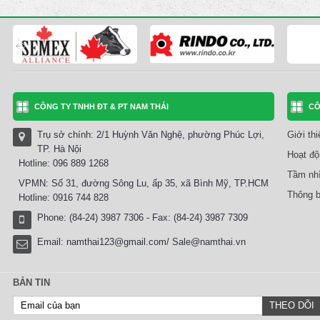
CÔNG TY TNHH ĐT & PT NAM THÁI
CÔ
Trụ sở chính: 2/1 Huỳnh Văn Nghệ, phường Phúc Lợi,
Giới th
TP. Hà Nội
Hoạt độ
Hotline: 096 889 1268
Tầm nhì
VPMN: Số 31, đường Sông Lu, ấp 35, xã Bình Mỹ, TP.HCM
Thông b
Hotline: 0916 744 828
Phone: (84-24) 3987 7306 - Fax: (84-24) 3987 7309
Email:
namthai123@gmail.com/ Sale@namthai.vn
BẢN TIN