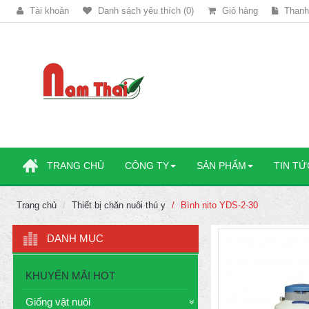
Tài khoản
Danh sách yêu thích (0)
Giỏ hàng
Thanh
TRANG CHỦ
CÔNG TY
SẢN PHẨM
TIN TỨ
Trang chủ
Thiết bị chăn nuôi thú y
Bình nito YDS-2-30
DANH MỤC
KHUYẾN MÃI HOT
Giống vật nuôi