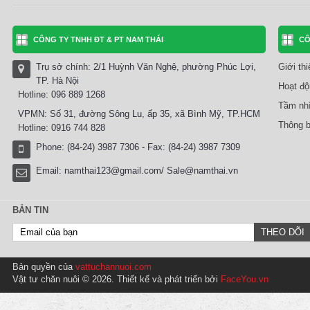
CÔNG TY TNHH ĐT & PT NAM THÁI
CÔ
Trụ sở chính: 2/1 Huỳnh Văn Nghệ, phường Phúc Lợi,
Giới th
TP. Hà Nội
Hoạt độ
Hotline: 096 889 1268
Tầm nhì
VPMN: Số 31, đường Sông Lu, ấp 35, xã Bình Mỹ, TP.HCM
Thông b
Hotline: 0916 744 828
Phone: (84-24) 3987 7306 - Fax: (84-24) 3987 7309
Email:
namthai123@gmail.com/ Sale@namthai.vn
BẢN TIN
Bản quyền của
vattuchannuoi.com
Vật tư chăn nuôi © 2026. Thiết kế và phát triển bởi
FaceYou.vn