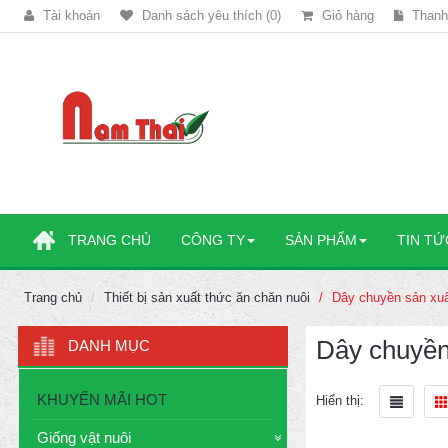
Tài khoản
Danh sách yêu thích (0)
Giỏ hàng
Thanh
TRANG CHỦ
CÔNG TY
SẢN PHẨM
TIN TỨ
Trang chủ
Thiết bị sản xuất thức ăn chăn nuôi
Dây chuyền sản xu
Dây chuyền
DANH MỤC
KHUYẾN MÃI HOT
Hiển thị:
Giống vật nuôi