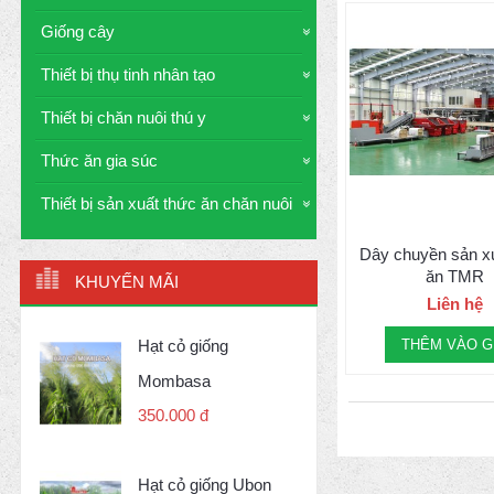
Giống cây
Thiết bị thụ tinh nhân tạo
Thiết bị chăn nuôi thú y
Thức ăn gia súc
Thiết bị sản xuất thức ăn chăn nuôi
Dây chuyền sản x
ăn TMR
KHUYẾN MÃI
Liên hệ
Hạt cỏ giống
THÊM VÀO G
Mombasa
350.000 đ
Hạt cỏ giống Ubon