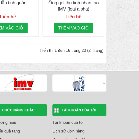
dẫn tinh quản
Ống gel thụ tinh nhân tạo
IMV (loại alpha)
Liên hệ
Liên hệ
ÊM VÀO GIỎ
THÊM VÀO GIỎ
Hiển thị 1 đến 16 trong 20 (2 Trang)
CHỨC NĂNG KHÁC
TÀI KHOẢN CỦA TÔI
ơng hiệu
Tài khoản của tôi
ếu quà tặng
Lịch sử đơn hàng