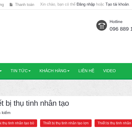
Xin chào, bạn có thể
Đăng nhập
hoặc
Tạo tài khoản
.
ng
Thanh toán
Hotline
096 889 
TIN TỨC
KHÁCH HÀNG
LIÊN HỆ
VIDEO
t bị thụ tinh nhân tạo
m kiếm
bị thụ tinh nhân tạo bò
Thiết bị thụ tinh nhân tạo lợn
Thiết bị thụ tinh nhân