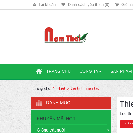
Tài khoản
Danh sách yêu thích (0)
Giỏ hà
TRANG CHỦ
CÔNG TY
SẢN PHẨM
Trang chủ
Thiết bị thụ tinh nhân tạo
Thiế
DANH MỤC
Lọc tì
KHUYẾN MÃI HOT
Thiết 
Giống vật nuôi