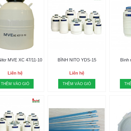
Nitơ MVE XC 47/11-10
BÌNH NITO YDS-15
Bình 
Liên hệ
Liên hệ
THÊM VÀO GIỎ
THÊM VÀO GIỎ
TH