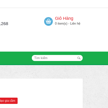
Giỏ Hàng
1268
0 item(s) - Liên hệ
 tạo gia cầm