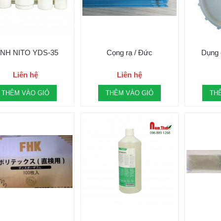
ÌNH NITO YDS-35
Cọng rạ / Đức
Dụng 
Liên hệ
Liên hệ
THÊM VÀO GIỎ
THÊM VÀO GIỎ
TH