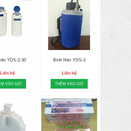
nito YDS-2-30
Bình Nitơ YDS-3
Liên hệ
Liên hệ
ÊM VÀO GIỎ
THÊM VÀO GIỎ