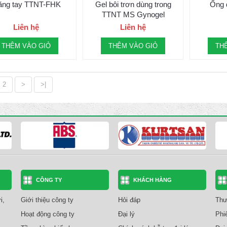
ng tay TTNT-FHK
Gel bôi trơn dùng trong
Ống 
TTNT MS Gynogel
Liên hệ
Liên hệ
THÊM VÀO GIỎ
THÊM VÀO GIỎ
TH
2
>
>|
CÔNG TY
KHÁCH HÀNG
i,
Giới thiệu công ty
Hỏi đáp
Thư
Hoạt động công ty
Đại lý
Phi