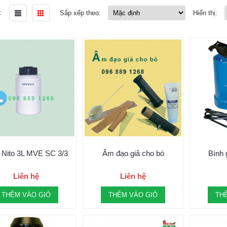
:
Sắp xếp theo:
Hiển thị:
 Nito 3L MVE SC 3/3
Âm đạo giả cho bò
Bình 
Liên hệ
Liên hệ
THÊM VÀO GIỎ
THÊM VÀO GIỎ
TH