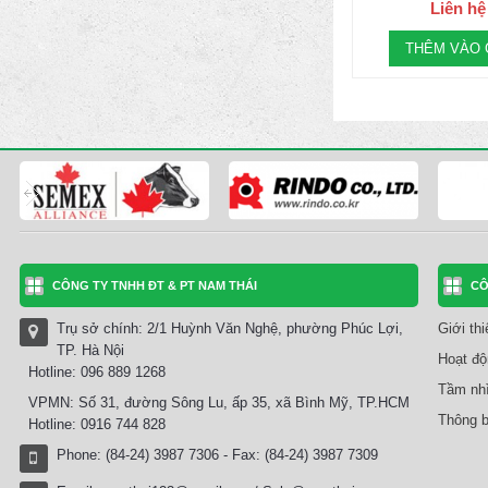
Liên hệ
THÊM VÀO 
CÔNG TY TNHH ĐT & PT NAM THÁI
CÔ
Trụ sở chính: 2/1 Huỳnh Văn Nghệ, phường Phúc Lợi,
Giới th
TP. Hà Nội
Hoạt độ
Hotline: 096 889 1268
Tầm nhì
VPMN: Số 31, đường Sông Lu, ấp 35, xã Bình Mỹ, TP.HCM
Thông b
Hotline: 0916 744 828
Phone: (84-24) 3987 7306 - Fax: (84-24) 3987 7309