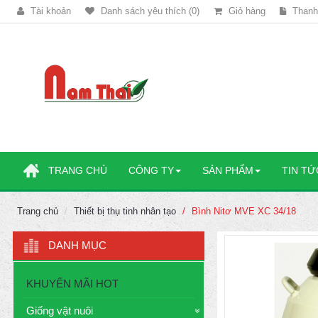
Tài khoản
Danh sách yêu thích (0)
Giỏ hàng
Thanh
TRANG CHỦ
CÔNG TY
SẢN PHẨM
TIN TỨ
Trang chủ
Thiết bị thụ tinh nhân tạo
Bình Nitơ MVE XC 34/18
DANH MỤC
KHUYẾN MÃI HOT
Giống vật nuôi