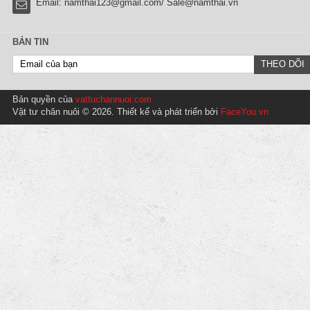
Email:
namthai123@gmail.com/ Sale@namthai.vn
BẢN TIN
Bản quyền của
vattuchannuoi.com
Vật tư chăn nuôi © 2026. Thiết kế và phát triển bởi
FaceYou.vn