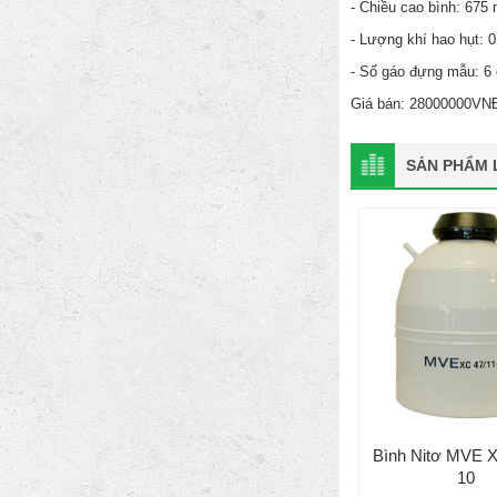
- Chiều cao bình: 675
- Lượng khí hao hụt: 0
- Số gáo đựng mẫu: 6
Giá bán: 28000000VNĐ
SẢN PHẨM L
Bình Nitơ MVE X
10