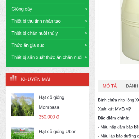
Giống cây
Thiết bị thụ tinh nhân tạo
Thiết bị chăn nuôi thú y
Thức ăn gia súc
Thiết bị sản xuất thức ăn chăn nuôi
KHUYẾN MÃI
MÔ TẢ
ĐÁNH 
Hạt cỏ giống
Bình chứa nitơ lỏng XC
Mombasa
Xuất xứ: MVE/Mỹ
350.000 đ
Đặc điểm chính:
- Mẫu nắp đảm bảo bền,
Hạt cỏ giống Ubon
- Mẫu lắp bảo dưỡng 