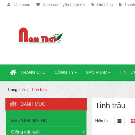
Tài khoản
Danh sách yêu thích (0)
Giỏ hàng
Thanh
TRANG CHỦ
CÔNG TY
SẢN PHẨM
TIN TỨ
Trang chủ
Tinh trâu
Tinh trâu
DANH MỤC
KHUYẾN MÃI HOT
Hiển thị:
Giống vật nuôi