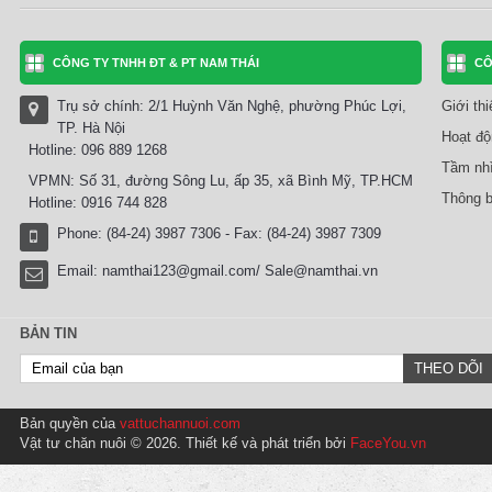
CÔNG TY TNHH ĐT & PT NAM THÁI
CÔ
Trụ sở chính: 2/1 Huỳnh Văn Nghệ, phường Phúc Lợi,
Giới th
TP. Hà Nội
Hoạt độ
Hotline: 096 889 1268
Tầm nhì
VPMN: Số 31, đường Sông Lu, ấp 35, xã Bình Mỹ, TP.HCM
Thông b
Hotline: 0916 744 828
Phone: (84-24) 3987 7306 - Fax: (84-24) 3987 7309
Email:
namthai123@gmail.com/ Sale@namthai.vn
BẢN TIN
Bản quyền của
vattuchannuoi.com
Vật tư chăn nuôi © 2026. Thiết kế và phát triển bởi
FaceYou.vn