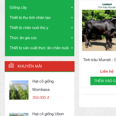
Giống cây
Thiết bị thụ tinh nhân tạo
Thiết bị chăn nuôi thú y
Thức ăn gia súc
Thiết bị sản xuất thức ăn chăn nuôi
Tinh trâu Murrah 
KHUYẾN MÃI
Liên hệ
Hạt cỏ giống
THÊM VÀO G
Mombasa
350.000 đ
Hạt cỏ giống Ubon