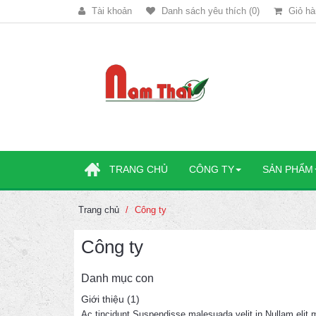
Tài khoản
Danh sách yêu thích (0)
Giỏ hà
TRANG CHỦ
CÔNG TY
SẢN PHẨM
Trang chủ
Công ty
Công ty
Danh mục con
Giới thiệu (1)
Ac tincidunt Suspendisse malesuada velit in Nullam elit