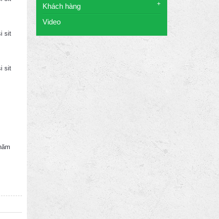
+
Khách hàng
Video
 sit
 sit
chăm