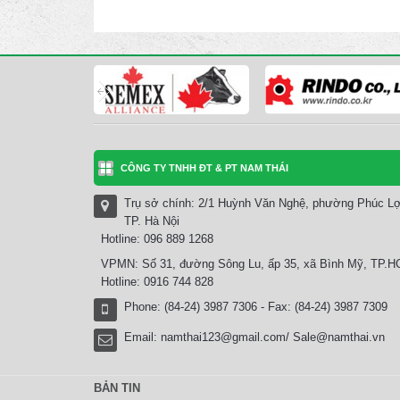
CÔNG TY TNHH ĐT & PT NAM THÁI
Trụ sở chính: 2/1 Huỳnh Văn Nghệ, phường Phúc Lợ
TP. Hà Nội
Hotline: 096 889 1268
VPMN: Số 31, đường Sông Lu, ấp 35, xã Bình Mỹ, TP.
Hotline: 0916 744 828
Phone: (84-24) 3987 7306 - Fax: (84-24) 3987 7309
Email:
namthai123@gmail.com/ Sale@namthai.vn
BẢN TIN