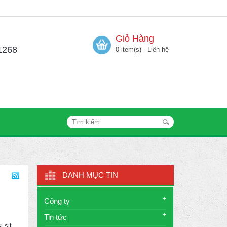
Giỏ Hàng
1268
0 item(s) - Liên hệ
DANH MỤC TIN
+
Công ty
+
Tin tức
 sit