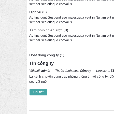
semper scelerisque convallis
Dịch vụ (0)
Ac tincidunt Suspendisse malesuada velit in Nullam elit
semper scelerisque convallis
Tầm nhìn chiến lược (0)
Ac tincidunt Suspendisse malesuada velit in Nullam elit
semper scelerisque convallis
Hoạt động công ty (1)
Tin công ty
10
Dec
/
2015
Viết bởi:
admin
Thuộc danh mục:
Công ty
Lượt xem:
5
Là kênh chuyên cung cấp những thông tin về công ty, đặc 
sóc vật nuôi
Chi tiết