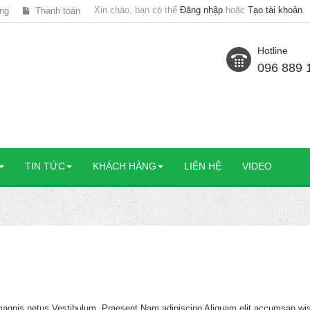
Xin chào, bạn có thể
Đăng nhập
hoặc
Tạo tài khoản
.
ng
Thanh toán
Hotline
096 889 
TIN TỨC
KHÁCH HÀNG
LIÊN HỆ
VIDEO
 magnis netus Vestibulum. Praesent Nam adipiscing Aliquam elit accumsan wisi