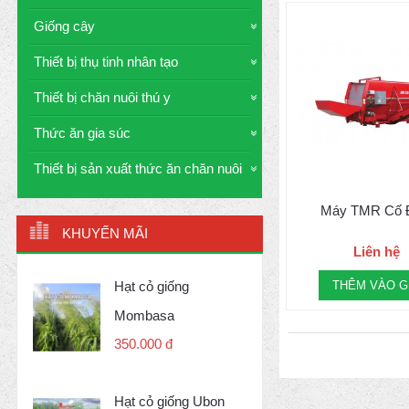
Giống cây
Thiết bị thụ tinh nhân tạo
Thiết bị chăn nuôi thú y
Thức ăn gia súc
Thiết bị sản xuất thức ăn chăn nuôi
Máy TMR Cố 
KHUYẾN MÃI
Liên hệ
Hạt cỏ giống
THÊM VÀO G
Mombasa
350.000 đ
Hạt cỏ giống Ubon