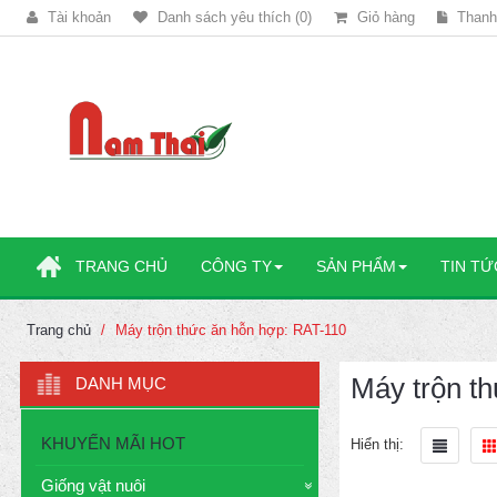
Tài khoản
Danh sách yêu thích (0)
Giỏ hàng
Thanh
TRANG CHỦ
CÔNG TY
SẢN PHẨM
TIN TỨ
Trang chủ
Máy trộn thức ăn hỗn hợp: RAT-110
Máy trộn t
DANH MỤC
KHUYẾN MÃI HOT
Hiển thị:
Giống vật nuôi