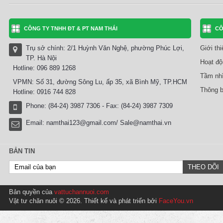
CÔNG TY TNHH ĐT & PT NAM THÁI
CÔ
Trụ sở chính: 2/1 Huỳnh Văn Nghệ, phường Phúc Lợi,
Giới th
TP. Hà Nội
Hoạt độ
Hotline: 096 889 1268
Tầm nhì
VPMN: Số 31, đường Sông Lu, ấp 35, xã Bình Mỹ, TP.HCM
Thông b
Hotline: 0916 744 828
Phone: (84-24) 3987 7306 - Fax: (84-24) 3987 7309
Email:
namthai123@gmail.com/ Sale@namthai.vn
BẢN TIN
Bản quyền của
vattuchannuoi.com
Vật tư chăn nuôi © 2026. Thiết kế và phát triển bởi
FaceYou.vn