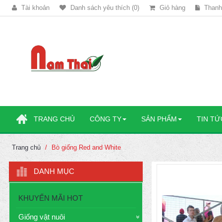
Tài khoản
Danh sách yêu thích (0)
Giỏ hàng
Thanh
TRANG CHỦ
CÔNG TY
SẢN PHẨM
TIN TỨ
Trang chủ
Bò giống Red and White
DANH MỤC
KHUYẾN MÃI HOT
Giống vật nuôi