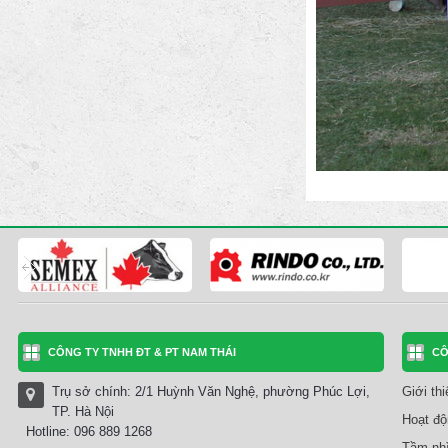
CÔNG TY TNHH ĐT & PT NAM THÁI
CÔ
Trụ sở chính: 2/1 Huỳnh Văn Nghệ, phường Phúc Lợi,
Giới th
TP. Hà Nội
Hoạt độ
Hotline: 096 889 1268
Tầm nhì