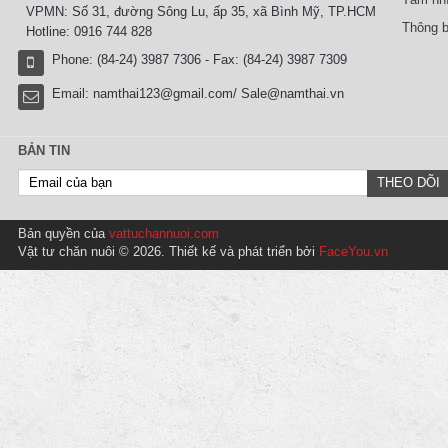
VPMN: Số 31, đường Sông Lu, ấp 35, xã Bình Mỹ, TP.HCM
Thông b
Hotline: 0916 744 828
Phone: (84-24) 3987 7306 - Fax: (84-24) 3987 7309
Email:
namthai123@gmail.com/ Sale@namthai.vn
BẢN TIN
Bản quyền của
vattuchannuoi.com
Vật tư chăn nuôi © 2026. Thiết kế và phát triển bởi
FaceYou.vn