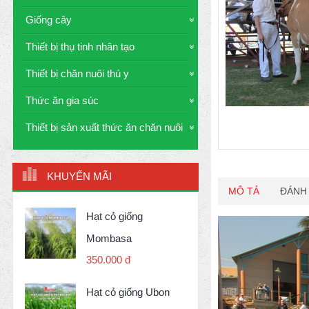
Giống cây
Thiết bị thụ tinh nhân tạo
Thiết bị chăn nuôi thú y
Thức ăn gia súc
Thiết bị sản xuất thức ăn chăn nuôi
KHUYẾN MÃI
MÔ TẢ
ĐÁNH 
Hạt cỏ giống
Mombasa
350.000 đ
Hạt cỏ giống Ubon