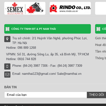
CÔNG TY TNHH ĐT & PT NAM THÁI
CÔ
Trụ sở chính: 2/1 Huỳnh Văn Nghệ, phường Phúc Lợi,
Giới th
TP. Hà Nội
Hoạt độ
Hotline: 096 889 1268
Tầm nhì
VPMN: Số 31, đường Sông Lu, ấp 35, xã Bình Mỹ, TP.HCM
Thông b
Hotline: 0916 744 828
Phone: (84-24) 3987 7306 - Fax: (84-24) 3987 7309
Email:
namthai123@gmail.com/ Sale@namthai.vn
BẢN TIN