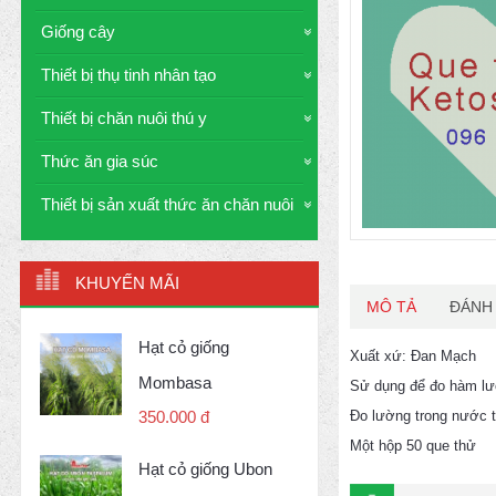
Giống cây
Thiết bị thụ tinh nhân tạo
Thiết bị chăn nuôi thú y
Thức ăn gia súc
Thiết bị sản xuất thức ăn chăn nuôi
KHUYẾN MÃI
MÔ TẢ
ĐÁNH 
Hạt cỏ giống
Xuất xứ: Đan Mạch
Mombasa
Sử dụng để đo hàm lư
Đo lường trong nước t
350.000 đ
Một hộp 50 que thử
Hạt cỏ giống Ubon