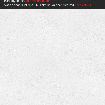
Bản quyền của
vattuchannuoi.com
Vật tư chăn nuôi © 2026. Thiết kế và phát triển bởi
FaceYou.vn