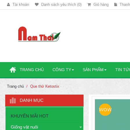
Tài khoản
Danh sách yêu thích (0)
Giỏ hàng
Thanh
TRANG CHỦ
CÔNG TY
SẢN PHẨM
TIN TỨ
Trang chủ
Que thử Ketostix
DANH MỤC
KHUYẾN MÃI HOT
Giống vật nuôi