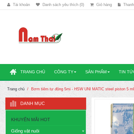
Tài khoản
Danh sách yêu thích (0)
Giỏ hàng
Thanh
TRANG CHỦ
CÔNG TY
SẢN PHẨM
TIN TỨ
Trang chủ
Bơm tiêm tự động 5mi - HSW UNI MATIC steel piston 5 ml 
DANH MỤC
KHUYẾN MÃI HOT
Giống vật nuôi