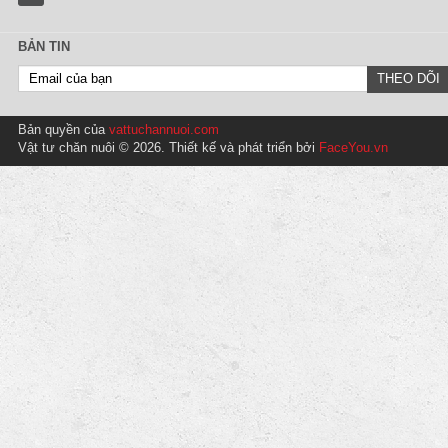
BẢN TIN
Bản quyền của
vattuchannuoi.com
Vật tư chăn nuôi © 2026. Thiết kế và phát triển bởi
FaceYou.vn