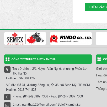
THÊM VÀO 
CÔNG TY TNHH ĐT & PT NAM THÁI
CÔ
Trụ sở chính: 2/1 Huỳnh Văn Nghệ, phường Phúc Lợi,
Giới th
TP. Hà Nội
Hoạt độ
Hotline: 096 889 1268
Tầm nhì
VPMN: Số 31, đường Sông Lu, ấp 35, xã Bình Mỹ, TP.HCM
Thông b
Hotline: 0916 744 828
Phone: (84-24) 3987 7306 - Fax: (84-24) 3987 7309
Email:
namthai123@gmail.com/ Sale@namthai.vn