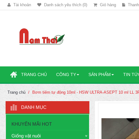
Tài khoản
Danh sách yêu thích (0)
Giỏ hàng
Thanh
TRANG CHỦ
CÔNG TY
SẢN PHẨM
TIN TỨ
Trang chủ
Bơm tiêm tự động 10ml - HSW ULTRA-ASEPT 10 ml LL 3
DANH MỤC
KHUYẾN MÃI HOT
Giống vật nuôi