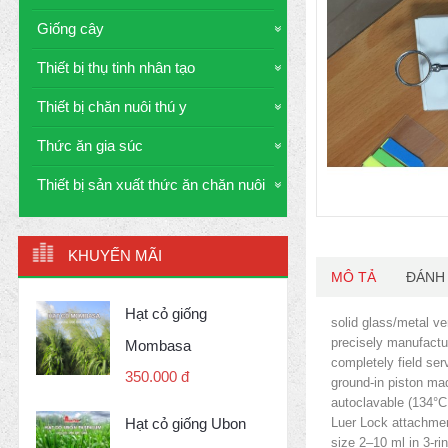
Giống cây
Thiết bị thụ tinh nhân tạo
Thiết bị chăn nuôi thú y
Thức ăn gia súc
Thiết bị sản xuất thức ăn chăn nuôi
KHUYẾN MÃI
MÔ TẢ
ĐÁNH 
Hạt cỏ giống
solid glass/metal ve
precisely manufactur
Mombasa
completely field ser
350.000 đ
ground-in piston mad
autoclavable (134°C
Luer Lock attachme
Hạt cỏ giống Ubon
size 2–10 ml in 3-ri