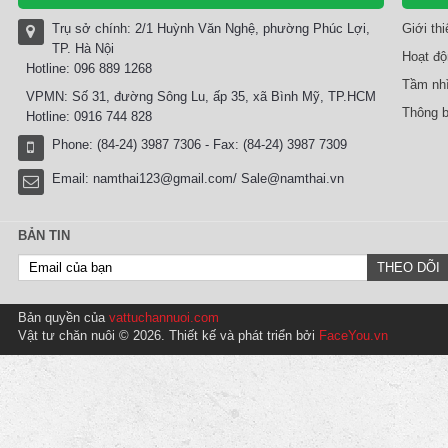
Trụ sở chính: 2/1 Huỳnh Văn Nghệ, phường Phúc Lợi,
Giới th
TP. Hà Nội
Hoạt độ
Hotline: 096 889 1268
Tầm nhì
VPMN: Số 31, đường Sông Lu, ấp 35, xã Bình Mỹ, TP.HCM
Thông b
Hotline: 0916 744 828
Phone: (84-24) 3987 7306 - Fax: (84-24) 3987 7309
Email:
namthai123@gmail.com/ Sale@namthai.vn
BẢN TIN
Bản quyền của
vattuchannuoi.com
Vật tư chăn nuôi © 2026. Thiết kế và phát triển bởi
FaceYou.vn