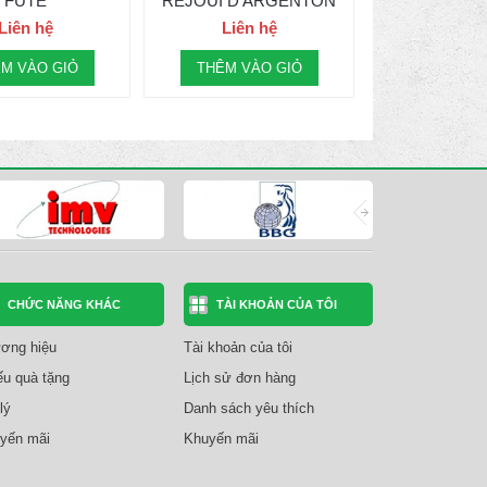
FUTE
REJOUI D ARGENTON
Liên hệ
Liên hệ
M VÀO GIỎ
THÊM VÀO GIỎ
CHỨC NĂNG KHÁC
TÀI KHOẢN CỦA TÔI
ơng hiệu
Tài khoản của tôi
ếu quà tặng
Lịch sử đơn hàng
lý
Danh sách yêu thích
yến mãi
Khuyến mãi