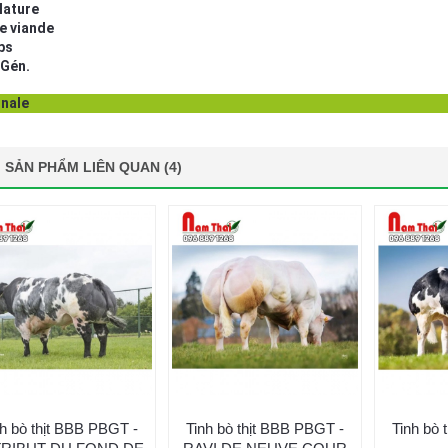
lature
e viande
bs
 Gén.
inale
SẢN PHẨM LIÊN QUAN (4)
nh bò thịt BBB PBGT -
Tinh bò thịt BBB PBGT -
Tinh bò 