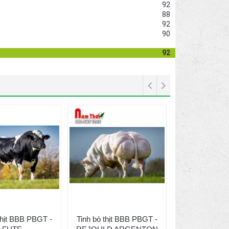
92
88
92
90
92
thịt BBB PBGT -
Tinh bò thịt BBB PBGT -