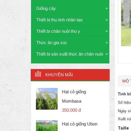
Giống cây
Thiết bị thụ tinh nhân tạo
Thiết bị chăn nuôi thú y
Thức ăn gia súc
Thiết bị sản xuất thức ăn chăn nuôi
KHUYẾN MÃI
MÔ 
Hạt cỏ giống
Tinh b
Mombasa
Số hiệ
350.000 đ
Ngày s
Xuất xứ
Hạt cỏ giống Ubon
Taille