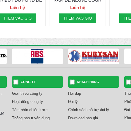
TRIBUT DU FOND DE
RAVI DE NEUVE COUR
BOIS
Liên hệ
Liên hệ
THÊM VÀO GIỎ
THÊM VÀO GIỎ
THÊ
CÔNG TY
KHÁCH HÀNG
i,
Giới thiệu công ty
Hỏi đáp
Thư
Hoạt động công ty
Đại lý
Phi
Tầm nhìn chiến lược
Chính sách hỗ trợ đại lý
Đại 
HCM
Thông báo tuyển dụng
Download báo giá
Khu