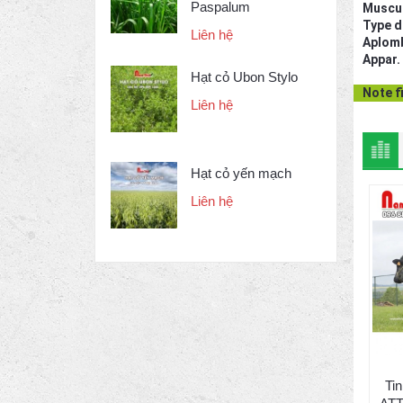
Paspalum
Muscu
Type d
Liên hệ
Aplom
Appar.
Hạt cỏ Ubon Stylo
Note f
Liên hệ
Hạt cỏ yến mạch
Liên hệ
Ti