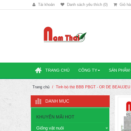
Tài khoản
Danh sách yêu thích (0)
Giỏ hà
TRANG CHỦ
CÔNG TY
SẢN PHẨM
Trang chủ
Tinh bò thịt BBB PBGT - OR DE BEAUJEU
DANH MỤC
KHUYẾN MÃI HOT
Giống vật nuôi