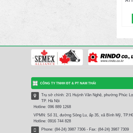
AT
CÔNG TY TNHH ĐT & PT NAM THÁI
Trụ sở chính: 2/1 Huỳnh Văn Nghệ, phường Phúc Lợ
TP. Hà Nội
Hotline: 096 889 1268
VPMN: Số 31, đường Sông Lu, ấp 35, xã Bình Mỹ, TP.
Hotline: 0916 744 828
Phone: (84-24) 3987 7306 - Fax: (84-24) 3987 7309