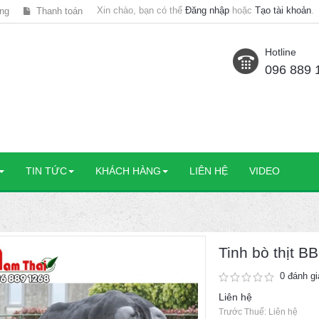
Xin chào, bạn có thể
Đăng nhập
hoặc
Tạo tài khoản
.
ng
Thanh toán
Hotline
096 889 
TIN TỨC
KHÁCH HÀNG
LIÊN HỆ
VIDEO
Tinh bò thịt
0 đánh gi
Liên hệ
Trước Thuế: Liên hệ