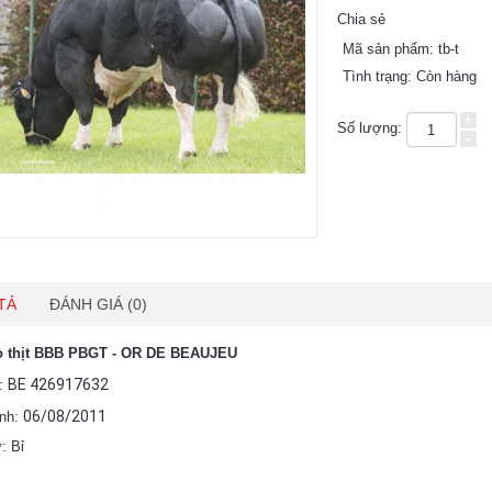
Chia sẻ
Mã sản phẩm:
tb-t
Tình trạng:
Còn hàng
+
Số lượng:
-
TẢ
ĐÁNH GIÁ (0)
ò thịt BBB PBGT - OR DE BEAUJEU
BE 426917632
u:
06/08/2011
inh:
: Bỉ