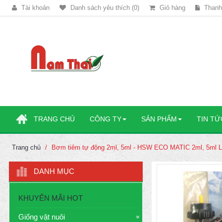
Tài khoản
Danh sách yêu thích (0)
Giỏ hàng
Thanh
TRANG CHỦ
CÔNG TY
SẢN PHẨM
TIN TỨ
Trang chủ
Bơm tiêm tự động 2ml, 5ml - HSW ECO MATIC 2ml, 5ml LL
DANH MỤC
KHUYẾN MÃI HOT
Giống vật nuôi