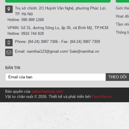
Trụ sở chính: 2/1 Huỳnh Văn Nghệ, phường Phúc Lợi,
Giới th
TP. Hà Nội
Hoạt độ
Hotline: 096 889 1268
Tầm nhì
VPMN: Số 31, đường Sông Lu, ấp 35, xã Bình Mỹ, TP.HCM
Thông b
Hotline: 0916 744 828
Phone: (84-24) 3987 7306 - Fax: (84-24) 3987 7309
Email:
namthai123@gmail.com/ Sale@namthai.vn
BẢN TIN
Bản quyền của
vattuchannuoi.com
Vật tư chăn nuôi © 2026. Thiết kế và phát triển bởi
FaceYou.vn