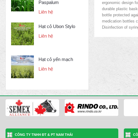
Paspalum
ergonomic design fo
durable plastic bask
Liên hệ
bottle protected aga
medication bottles 
Hạt cỏ Ubon Stylo
Disinfection of syri
Liên hệ
Hạt cỏ yến mạch
Liên hệ
CÔNG TY TNHH ĐT & PT NAM THÁI
CÔ