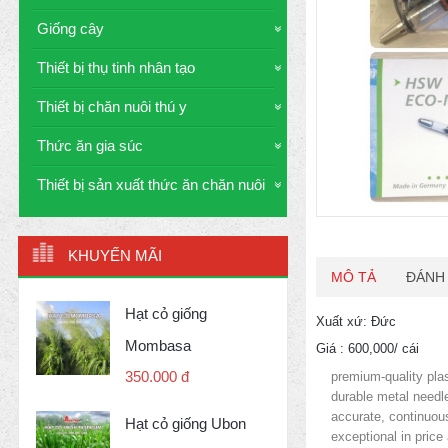
Giống cây
Thiết bị thụ tinh nhân tạo
Thiết bị chăn nuôi thú y
Thức ăn gia súc
Thiết bị sản xuất thức ăn chăn nuôi
KHUYẾN MÃI
MÔ TẢ
ĐÁNH 
Hạt cỏ giống
Xuất xứ: Đức
Mombasa
Giá : 600,000/ cái
350.000 đ
premium-­quality plas
durable metal needle 
accurate, continuous
Hạt cỏ giống Ubon
exceptional in pric