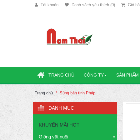
Tài khoản
Danh sách yêu thích (0)
Giỏ hà
TRANG CHỦ
CÔNG TY
SẢN PHẨM
Trang chủ
Súng bắn tinh Pháp
DANH MỤC
KHUYẾN MÃI HOT
Giống vật nuôi