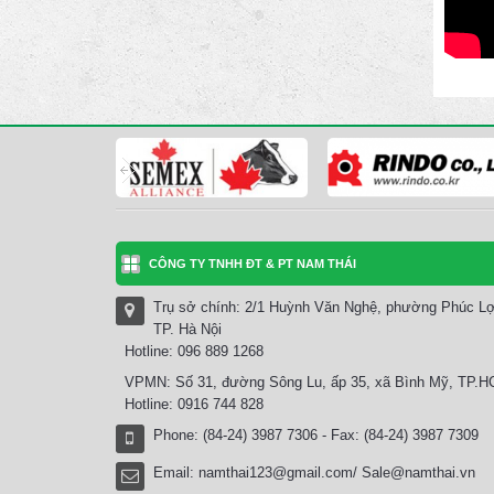
CÔNG TY TNHH ĐT & PT NAM THÁI
Trụ sở chính: 2/1 Huỳnh Văn Nghệ, phường Phúc Lợ
TP. Hà Nội
Hotline: 096 889 1268
VPMN: Số 31, đường Sông Lu, ấp 35, xã Bình Mỹ, TP.
Hotline: 0916 744 828
Phone: (84-24) 3987 7306 - Fax: (84-24) 3987 7309
Email:
namthai123@gmail.com/ Sale@namthai.vn