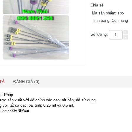
Chia sẻ
Mã sản phẩm:
sbt-
Tình trạng:
Còn hàng
+
Số lượng:
-
TẢ
ĐÁNH GIÁ (0)
 : Pháp
ợc sản xuất với độ chính xác cao, rất bền, dễ sử dụng.
với tất cả các loại tinh: 0,25 ml và 0,5 ml.
n: 850000VNĐ/cái