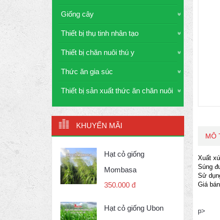
Giống cây
Thiết bị thụ tinh nhân tạo
Thiết bị chăn nuôi thú y
Thức ăn gia súc
Thiết bị sản xuất thức ăn chăn nuôi
KHUYẾN MÃI
MÔ 
Hạt cỏ giống
Xuất xứ
Súng đư
Mombasa
Sử dụng 
Giá bá
350.000 đ
Hạt cỏ giống Ubon
p>