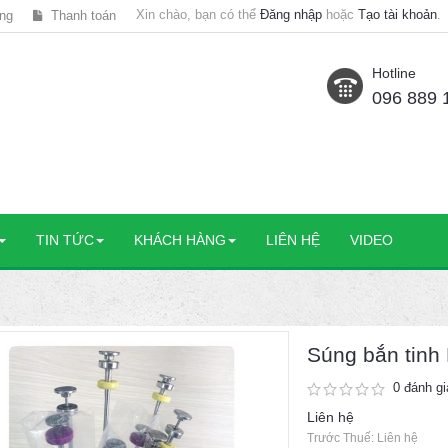
Xin chào, bạn có thể
Đăng nhập
hoặc
Tạo tài khoản
.
ng
Thanh toán
Hotline
096 889 
TIN TỨC
KHÁCH HÀNG
LIÊN HỆ
VIDEO
Súng bắn tinh
0 đánh gi
Liên hệ
Trước Thuế: Liên hệ