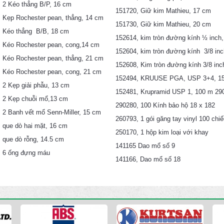
 2 Kéo thẳng B/P, 16 cm
151720, Giữ kim Mathieu, 17 cm
 Kẹp Rochester pean, thẳng, 14 cm
151730, Giữ kim Mathieu, 20 cm
, Kéo thẳng B/B, 18 cm
152614, kim tròn đường kính ½ inch,
 Kéo Rochester pean, cong,14 cm
152604, kim tròn đường kính 3/8 inc
 Kéo Rochester pean, thẳng, 21 cm
152608, Kim tròn đường kính 3/8 inc
 Kéo Rochester pean, cong, 21 cm
152494, KRUUSE PGA, USP 3+4, 1
 2 Kẹp giải phẫu, 13 cm
152481, Krupramid USP 1, 100 m 2902
, 2 Kẹp chuỗi mổ,13 cm
290280, 100 Kính bảo hộ 18 x 182
 2 Banh vết mổ Senn-Miller, 15 cm
260793, 1 gói găng tay vinyl 100 chiế
 que dò hai mặt, 16 cm
250170, 1 hộp kim loại với khay
 que dò rỗng, 14.5 cm
141165 Dao mổ số 9
, 6 ống đựng máu
141166, Dao mổ số 18