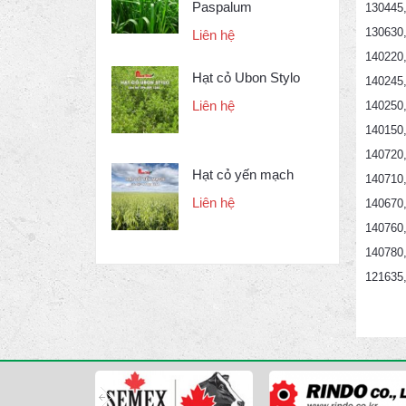
Paspalum
130445,
130630,
Liên hệ
140220
Hạt cỏ Ubon Stylo
140245,
Liên hệ
140250,
140150,
140720,
Hạt cỏ yến mạch
140710
Liên hệ
140670,
140760,
140780,
121635