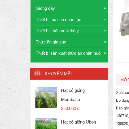
Giống cây
Thiết bị thụ tinh nhân tạo
Thiết bị chăn nuôi thú y
Thức ăn gia súc
Thiết bị sản xuất thức ăn chăn nuôi
KHUYẾN MÃI
MÔ 
Hạt cỏ giống
Xuất x
Mombasa
Bộ dụng
Bao gồ
350.000 đ
130710,
Hạt cỏ giống Ubon
130020