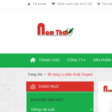
Tài khoản
Danh sách yêu thích (0)
Giỏ hà
TRANG CHỦ
CÔNG TY
SẢN PHẨM
Trang chủ
Bộ dụng cụ phầu thuật Surgery
DANH MỤC
KHUYẾN MÃI HOT
Giống vật nuôi