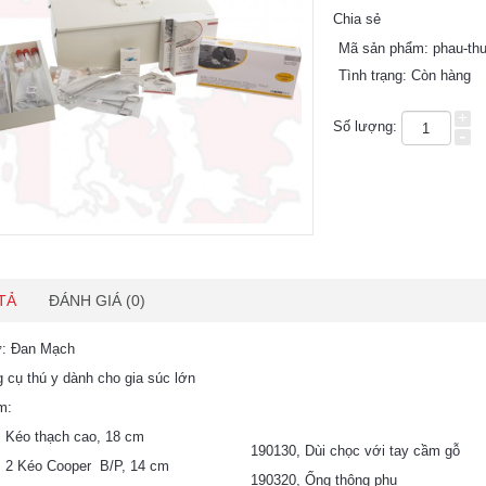
Chia sẻ
Mã sản phẩm:
phau-thu
Tình trạng:
Còn hàng
+
Số lượng:
-
TẢ
ĐÁNH GIÁ (0)
ứ: Đan Mạch
 cụ thú y dành cho gia súc lớn
m:
 Kéo thạch cao, 18 cm
190130, Dùi chọc với tay cầm gỗ
, 2 Kéo Cooper B/P, 14 cm
190320, Ống thông phụ