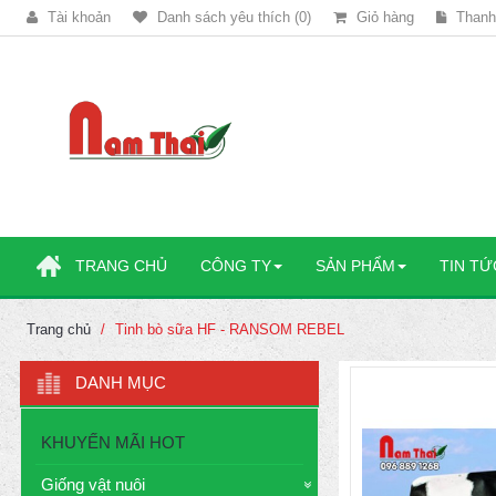
Tài khoản
Danh sách yêu thích (0)
Giỏ hàng
Thanh
TRANG CHỦ
CÔNG TY
SẢN PHẨM
TIN TỨ
Trang chủ
Tinh bò sữa HF - RANSOM REBEL
DANH MỤC
KHUYẾN MÃI HOT
Giống vật nuôi