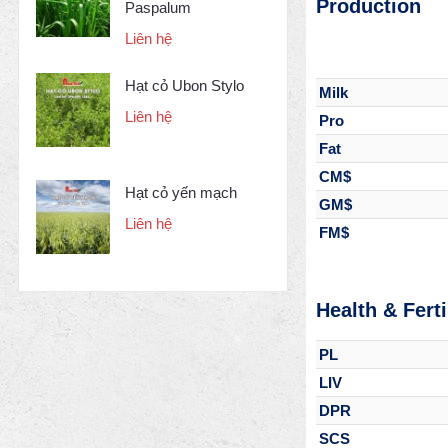
Production
Paspalum
Liên hệ
Hạt cỏ Ubon Stylo
Milk
Liên hệ
Pro
Fat
CM$
Hạt cỏ yến mạch
GM$
Liên hệ
FM$
Health & Ferti
PL
LIV
DPR
SCS