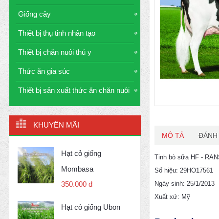
Giống cây
Thiết bị thụ tinh nhân tạo
Thiết bị chăn nuôi thú y
Thức ăn gia súc
Thiết bị sản xuất thức ăn chăn nuôi
KHUYẾN MÃI
MÔ TẢ
ĐÁNH 
Hạt cỏ giống
Tinh bò sữa HF - R
Mombasa
Số hiệu: 29HO17561
Ngày sinh: 25/1/2013
350.000 đ
Xuất xứ: Mỹ
Hạt cỏ giống Ubon