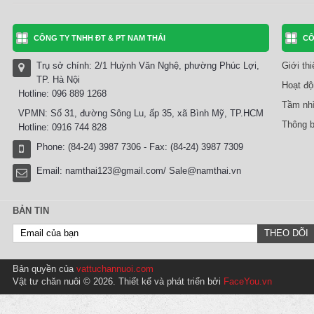
CÔNG TY TNHH ĐT & PT NAM THÁI
CÔ
Trụ sở chính: 2/1 Huỳnh Văn Nghệ, phường Phúc Lợi,
Giới th
TP. Hà Nội
Hoạt độ
Hotline: 096 889 1268
Tầm nhì
VPMN: Số 31, đường Sông Lu, ấp 35, xã Bình Mỹ, TP.HCM
Thông b
Hotline: 0916 744 828
Phone: (84-24) 3987 7306 - Fax: (84-24) 3987 7309
Email:
namthai123@gmail.com/ Sale@namthai.vn
BẢN TIN
Bản quyền của
vattuchannuoi.com
Vật tư chăn nuôi © 2026. Thiết kế và phát triển bởi
FaceYou.vn