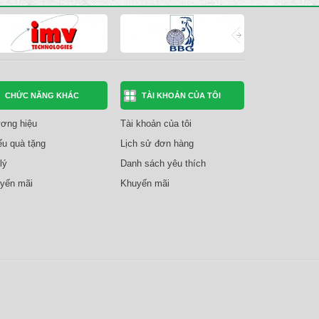
CHỨC NĂNG KHÁC
TÀI KHOẢN CỦA TÔI
ơng hiệu
Tài khoản của tôi
ếu quà tặng
Lịch sử đơn hàng
lý
Danh sách yêu thích
yến mãi
Khuyến mãi