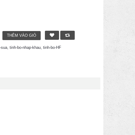
o-sua
,
tinh-bo-nhap-khau
,
tinh-bo-HF