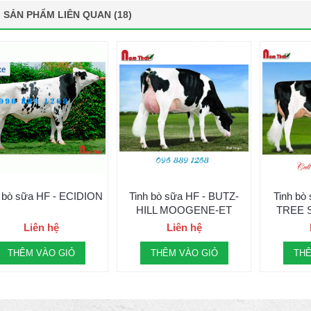
SẢN PHẨM LIÊN QUAN (18)
 bò sữa HF - ECIDION
Tinh bò sữa HF - BUTZ-
Tinh bò
HILL MOOGENE-ET
TREE 
Liên hệ
Liên hệ
THÊM VÀO GIỎ
THÊM VÀO GIỎ
THÊ