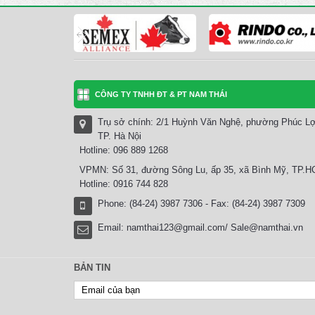
CÔNG TY TNHH ĐT & PT NAM THÁI
Trụ sở chính: 2/1 Huỳnh Văn Nghệ, phường Phúc Lợ
TP. Hà Nội
Hotline: 096 889 1268
VPMN: Số 31, đường Sông Lu, ấp 35, xã Bình Mỹ, TP.
Hotline: 0916 744 828
Phone: (84-24) 3987 7306 - Fax: (84-24) 3987 7309
Email:
namthai123@gmail.com/ Sale@namthai.vn
BẢN TIN