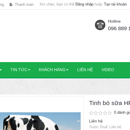
Xin chào, bạn có thể
Đăng nhập
hoặc
Tạo tài khoản
.
ng
Thanh toán
Hotline
096 889 
TIN TỨC
KHÁCH HÀNG
LIÊN HỆ
VIDEO
Tinh bò sữa H
0 đánh gi
Liên hệ
Trước Thuế: Liên hệ