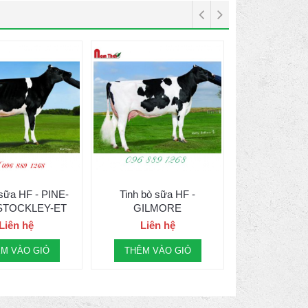
 sữa HF - PINE-
Tinh bò sữa HF -
STOCKLEY-ET
GILMORE
Liên hệ
Liên hệ
M VÀO GIỎ
THÊM VÀO GIỎ