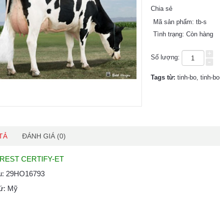
Chia sẻ
Mã sản phẩm:
tb-s
Tình trạng:
Còn hàng
+
Số lượng:
-
Tags từ:
tinh-bo
,
tinh-b
TẢ
ĐÁNH GIÁ (0)
REST CERTIFY-ET
ệu: 29HO16793
xứ: Mỹ