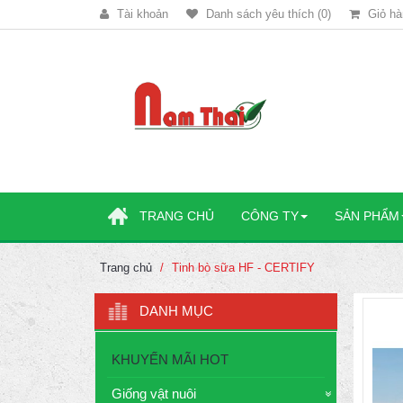
Tài khoản
Danh sách yêu thích (0)
Giỏ hà
TRANG CHỦ
CÔNG TY
SẢN PHẨM
Trang chủ
Tinh bò sữa HF - CERTIFY
DANH MỤC
KHUYẾN MÃI HOT
Giống vật nuôi