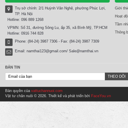
Trụ sở chính: 2/1 Huỳnh Văn Nghệ, phường Phúc Lợi,
Giới th
TP. Hà Nội
Hoạt độ
Hotline: 096 889 1268
Tầm nhì
VPMN: Số 31, đường Sông Lu, ấp 35, xã Bình Mỹ, TP.HCM
Thông b
Hotline: 0916 744 828
Phone: (84-24) 3987 7306 - Fax: (84-24) 3987 7309
Email:
namthai123@gmail.com/ Sale@namthai.vn
BẢN TIN
Bản quyền của
vattuchannuoi.com
Vật tư chăn nuôi © 2026. Thiết kế và phát triển bởi
FaceYou.vn