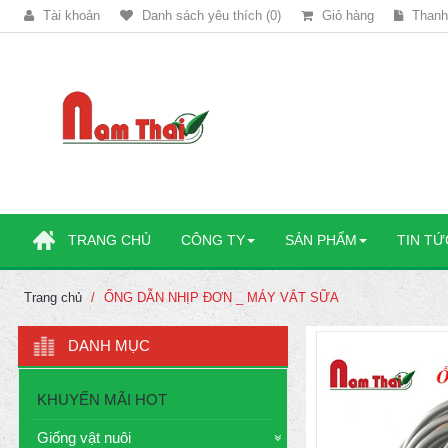
Tài khoản
Danh sách yêu thích (0)
Giỏ hàng
Thanh
TRANG CHỦ
CÔNG TY
SẢN PHẨM
TIN TỨ
Trang chủ
ỐNG DẪN NHỊP ĐƠN _ MÁY VẮT SỮA
DANH MỤC
KHUYẾN MÃI HOT
Giống vật nuôi