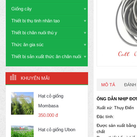
Giống cây
Thiết bị thụ tinh nhân tạo
Thiết bị chăn nuôi thú y
Thức ăn gia súc
Thiết bị sản xuất thức ăn chăn nuôi
KHUYẾN MÃI
MÔ TẢ
ĐÁNH 
Hạt cỏ giống
ỐNG DẪN NHỊP ĐƠ
Mombasa
Xuất xứ: Thụy Điển
350.000 đ
Đặc tính:
Được sản xuất bằng c
Hạt cỏ giống Ubon
chất