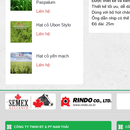
Được thiết kế và kiể
Paspalum
Thiết kế tối ưu, dễ 
Liên hệ
Dùng với bộ hút châ
Ống dẫn nhịp có thể 
Độ dài: 25m
Hạt cỏ Ubon Stylo
Liên hệ
Hạt cỏ yến mạch
Liên hệ
CÔNG TY TNHH ĐT & PT NAM THÁI
CÔ