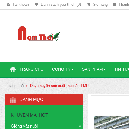
Tài khoản
Danh sách yêu thích (0)
Giỏ hàng
Thanh
TRANG CHỦ
CÔNG TY
SẢN PHẨM
TIN TỨ
Trang chủ
Dây chuyền sản xuất thức ăn TMR
DANH MỤC
KHUYẾN MÃI HOT
Giống vật nuôi