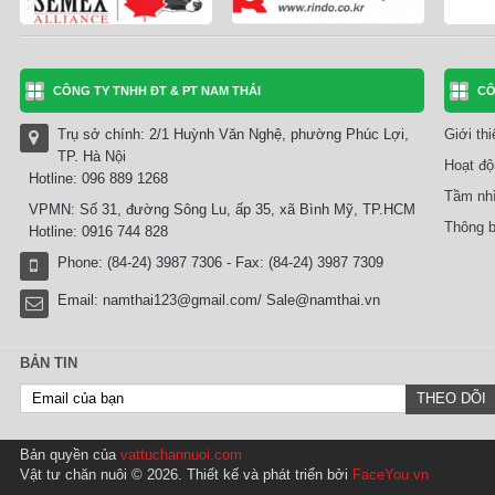
CÔNG TY TNHH ĐT & PT NAM THÁI
CÔ
Trụ sở chính: 2/1 Huỳnh Văn Nghệ, phường Phúc Lợi,
Giới th
TP. Hà Nội
Hoạt độ
Hotline: 096 889 1268
Tầm nhì
VPMN: Số 31, đường Sông Lu, ấp 35, xã Bình Mỹ, TP.HCM
Thông b
Hotline: 0916 744 828
Phone: (84-24) 3987 7306 - Fax: (84-24) 3987 7309
Email:
namthai123@gmail.com/ Sale@namthai.vn
BẢN TIN
Bản quyền của
vattuchannuoi.com
Vật tư chăn nuôi © 2026. Thiết kế và phát triển bởi
FaceYou.vn