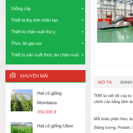
Giống cây
Thiết bị thụ tinh nhân tạo
Thiết bị chăn nuôi thú y
Thức ăn gia súc
Thiết bị sản xuất thức ăn chăn nuôi
KHUYẾN MÃI
MÔ TẢ
ĐÁNH 
Hạt cỏ giống
TMR là viết tắt của từ
chỉnh cân bằng dinh d
Mombasa
350.000 đ
Mỗi khẩu phần thức ă
Hạt cỏ giống Ubon
(Năng lượng, Protein, 