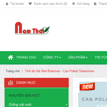
Tài khoản
Danh sách yêu thích (0)
Giỏ hàng
Thanh
TRANG CHỦ
CÔNG TY
SẢN PHẨM
TIN TỨ
Trang chủ
Tinh bò thịt Red Brahman - Can Polled Statesman
DANH MỤC
KHUYẾN MÃI HOT
Giống vật nuôi