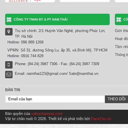
CÔNG TY TNHH ĐT & PT NAM THÁI
CÔ
Trụ sở chính: 2/1 Huỳnh Văn Nghệ, phường Phúc Lợi,
Giới th
TP. Hà Nội
Hoạt độ
Hotline: 096 889 1268
Tầm nhì
VPMN: Số 31, đường Sông Lu, ấp 35, xã Bình Mỹ, TP.HCM
Thông b
Hotline: 0916 744 828
Phone: (84-24) 3987 7306 - Fax: (84-24) 3987 7309
Email:
namthai123@gmail.com/ Sale@namthai.vn
BẢN TIN
Bản quyền của
vattuchannuoi.com
Vật tư chăn nuôi © 2026. Thiết kế và phát triển bởi
FaceYou.vn