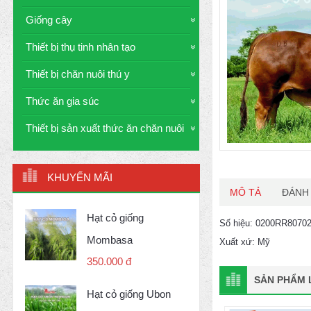
Giống cây
Thiết bị thụ tinh nhân tạo
Thiết bị chăn nuôi thú y
Thức ăn gia súc
Thiết bị sản xuất thức ăn chăn nuôi
KHUYẾN MÃI
MÔ TẢ
ĐÁNH 
Hạt cỏ giống
Số hiệu: 0200RR8070
Mombasa
Xuất xứ: Mỹ
350.000 đ
SẢN PHẨM L
Hạt cỏ giống Ubon