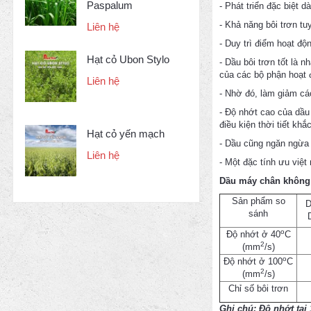
Paspalum
- Phát triển đặc biệt 
- Khả năng bôi trơn tuy
Liên hệ
- Duy trì điểm hoạt đ
Hạt cỏ Ubon Stylo
- Dầu bôi trơn tốt là 
của các bộ phận hoạt 
Liên hệ
- Nhờ đó, làm giảm các
- Độ nhớt cao của dầu
điều kiện thời tiết kh
Hạt cỏ yến mạch
- Dầu cũng ngăn ngừa 
Liên hệ
- Một đặc tính ưu việt
Dầu máy chân không 
Sản phẩm so
D
sánh
o
Độ nhớt ở 40
C
2
(mm
/s)
o
Độ nhớt ở 100
C
2
(mm
/s)
Chỉ số bôi trơn
Ghi chú:
Độ nhớt tại 