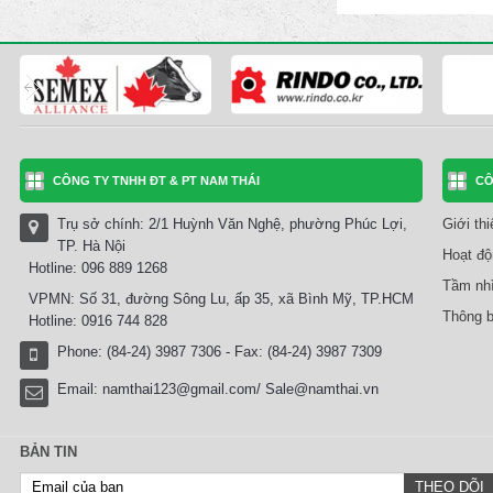
CÔNG TY TNHH ĐT & PT NAM THÁI
CÔ
Trụ sở chính: 2/1 Huỳnh Văn Nghệ, phường Phúc Lợi,
Giới th
TP. Hà Nội
Hoạt độ
Hotline: 096 889 1268
Tầm nhì
VPMN: Số 31, đường Sông Lu, ấp 35, xã Bình Mỹ, TP.HCM
Thông b
Hotline: 0916 744 828
Phone: (84-24) 3987 7306 - Fax: (84-24) 3987 7309
Email:
namthai123@gmail.com/ Sale@namthai.vn
BẢN TIN