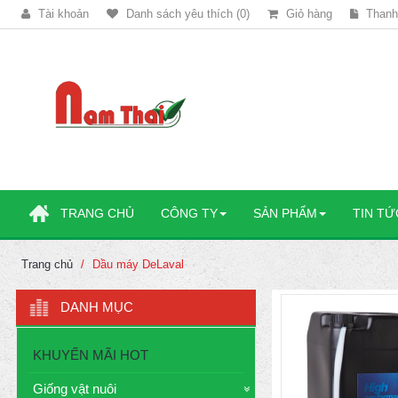
Tài khoản
Danh sách yêu thích (0)
Giỏ hàng
Thanh
TRANG CHỦ
CÔNG TY
SẢN PHẨM
TIN TỨ
Trang chủ
Dầu máy DeLaval
DANH MỤC
KHUYẾN MÃI HOT
Giống vật nuôi