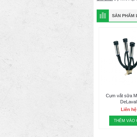
SẢN PHẨM L
Cụm vắt sữa M
DeLaval
Liên hệ
THÊM VÀO 