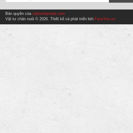
Bản quyền của
vattuchannuoi.com
Vật tư chăn nuôi © 2026. Thiết kế và phát triển bởi
FaceYou.vn