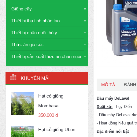
Giống cây
Thiết bị thụ tinh nhân tạo
Thiết bị chăn nuôi thú y
Thức ăn gia súc
Thiết bị sản xuất thức ăn chăn nuôi
KHUYẾN MÃI
MÔ TẢ
ĐÁNH 
Hạt cỏ giống
Dầu máy DeLaval
Mombasa
Xuất xứ:
Thụy Điển
- Dầu máy DeLaval đượ
350.000 đ
- Hoạt động hiệu quả t
Hạt cỏ giống Ubon
Đặc điểm nổi bật