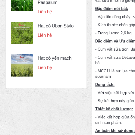
vắt sữa ít hơn 8 giờ/
Paspalum
Đặc điểm nổi bật:
Liên hệ
- Vận tốc dòng chảy: <
- Kích thước chén gó
Hạt cỏ Ubon Stylo
- Trọng lượng 2,6 kg
Liên hệ
Đặc điểm và Ưu điểm
- Cụm vắt sữa tròn, 
- Cụm vắt sữa DeLaval
Hạt cỏ yến mạch
bò.
Liên hệ
- MCC11 là sự lựa chọ
sữa/năm
Dung tích:
- Với việc kết hợp vớ
- Sự kết hợp này giúp
Thiết kế chất lượng:
- Việc kết hợp giữa ố
sinh sản phẩm.
An toàn khi sử dụng: