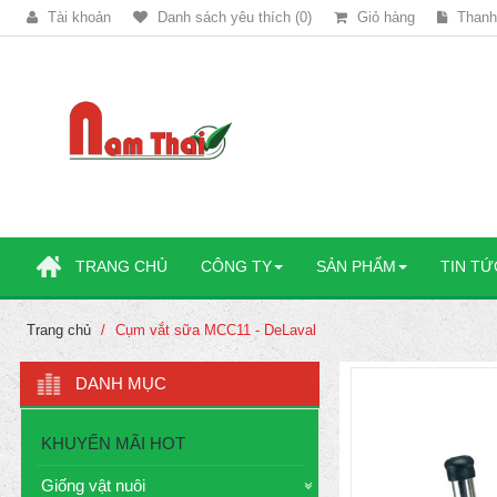
Tài khoản
Danh sách yêu thích (0)
Giỏ hàng
Thanh
TRANG CHỦ
CÔNG TY
SẢN PHẨM
TIN TỨ
Trang chủ
Cụm vắt sữa MCC11 - DeLaval
DANH MỤC
KHUYẾN MÃI HOT
Giống vật nuôi