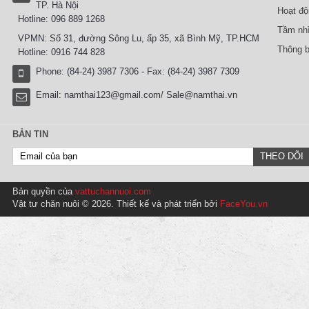
TP. Hà Nội
Hoạt độ
Hotline: 096 889 1268
Tầm nhì
VPMN: Số 31, đường Sông Lu, ấp 35, xã Bình Mỹ, TP.HCM
Thông b
Hotline: 0916 744 828
Phone: (84-24) 3987 7306 - Fax: (84-24) 3987 7309
Email:
namthai123@gmail.com/ Sale@namthai.vn
BẢN TIN
Bản quyền của
vattuchannuoi.com
Vật tư chăn nuôi © 2026. Thiết kế và phát triển bởi
FaceYou.vn