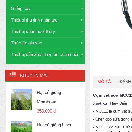
Giống cây
Thiết bị thụ tinh nhân tạo
Thiết bị chăn nuôi thú y
Thức ăn gia súc
Thiết bị sản xuất thức ăn chăn nuôi
KHUYẾN MÃI
MÔ TẢ
ĐÁNH 
Hạt cỏ giống
Cụm vắt sữa MCC11
Mombasa
Xuất xứ:
Thụy Điển
350.000 đ
- MCC11 là cụm vắt sữ
- Chén góp sữa trong s
Hạt cỏ giống Ubon
- MCC11 có hiệu suất c