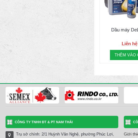
Dầu máy DeL
Liên hệ
THÊM VÀO 
CÔNG TY TNHH ĐT & PT NAM THÁI
CÔ
Trụ sở chính: 2/1 Huỳnh Văn Nghệ, phường Phúc Lợi,
Giới th