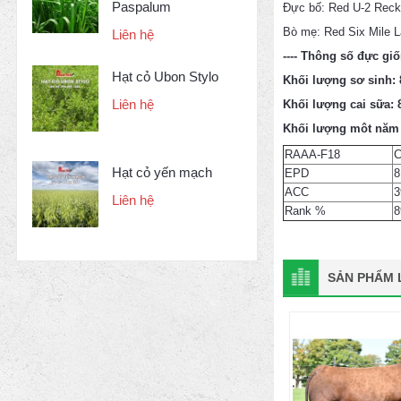
Paspalum
Đực bố: Red U-2 Reck
Bò mẹ: Red Six Mile 
Liên hệ
---- Thông số đực gi
Hạt cỏ Ubon Stylo
Khối lượng sơ sinh: 
Liên hệ
Khối lượng cai sữa: 
Khối lượng môt năm t
RAAA-F18
Hạt cỏ yến mạch
EPD
8
ACC
3
Liên hệ
Rank %
8
SẢN PHẨM L