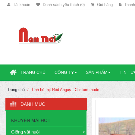
Tài khoản
Danh sách yêu thích (0)
Giỏ hàng
Thanh
TRANG CHỦ
CÔNG TY
SẢN PHẨM
TIN TỨ
Trang chủ
Tinh bò thịt Red Angus - Custom made
DANH MỤC
KHUYẾN MÃI HOT
Giống vật nuôi