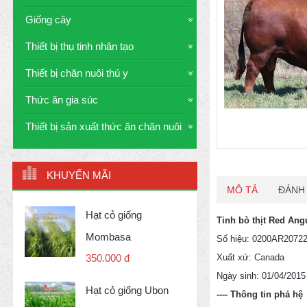
Giống cây
Thiết bị thụ tinh nhân tạo
Thiết bị chăn nuôi thú y
Thức ăn gia súc
Thiết bị sản xuất thức ăn chăn nuôi
KHUYẾN MÃI
MÔ TẢ
ĐÁNH 
Hạt cỏ giống
Tinh bò thịt Red An
Mombasa
Số hiệu: 0200AR2072
Xuất xứ: Canada
350.000 đ
Ngày sinh: 01/04/2015
Hạt cỏ giống Ubon
---- Thông tin phả hệ