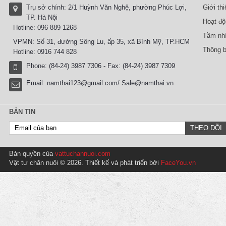
Trụ sở chính: 2/1 Huỳnh Văn Nghệ, phường Phúc Lợi,
Giới th
TP. Hà Nội
Hoạt độ
Hotline: 096 889 1268
Tầm nhì
VPMN: Số 31, đường Sông Lu, ấp 35, xã Bình Mỹ, TP.HCM
Thông b
Hotline: 0916 744 828
Phone: (84-24) 3987 7306 - Fax: (84-24) 3987 7309
Email:
namthai123@gmail.com/ Sale@namthai.vn
BẢN TIN
Bản quyền của
vattuchannuoi.com
Vật tư chăn nuôi © 2026. Thiết kế và phát triển bởi
FaceYou.vn