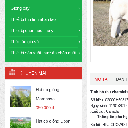
Giống cây
Thiết bị thụ tinh nhân tạo
Thiết bị chăn nuôi thú y
Thức ăn gia súc
Thiết bị sản xuất thức ăn chăn nuôi
KHUYẾN MÃI
MÔ TẢ
ĐÁNH 
Hạt cỏ giống
Tinh bò thịt charola
Mombasa
Số hiệu: 0200CH5031
Ngày sinh: 11/01/2017
350.000 đ
Xuất xứ: Canada
----- Thông tin phả hệ
Hạt cỏ giống Ubon
Bò bố: HRJ CROWD 