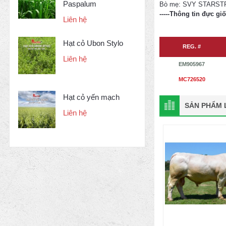
Paspalum
Bò mẹ: SVY STARST
-----Thông tin đực gi
Liên hệ
Hạt cỏ Ubon Stylo
REG. #
Liên hệ
EM905967
MC726520
Hạt cỏ yến mạch
SẢN PHẨM L
Liên hệ