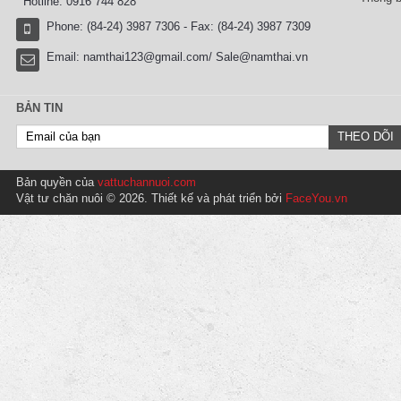
Hotline: 0916 744 828
Phone: (84-24) 3987 7306 - Fax: (84-24) 3987 7309
Email:
namthai123@gmail.com/ Sale@namthai.vn
BẢN TIN
Bản quyền của
vattuchannuoi.com
Vật tư chăn nuôi © 2026. Thiết kế và phát triển bởi
FaceYou.vn