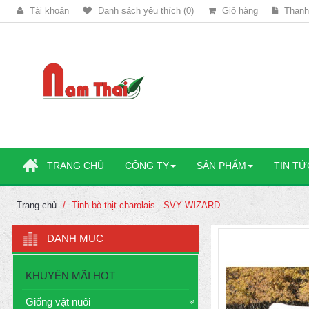
Tài khoản
Danh sách yêu thích (0)
Giỏ hàng
Thanh
TRANG CHỦ
CÔNG TY
SẢN PHẨM
TIN TỨ
Trang chủ
Tinh bò thịt charolais - SVY WIZARD
DANH MỤC
KHUYẾN MÃI HOT
Giống vật nuôi