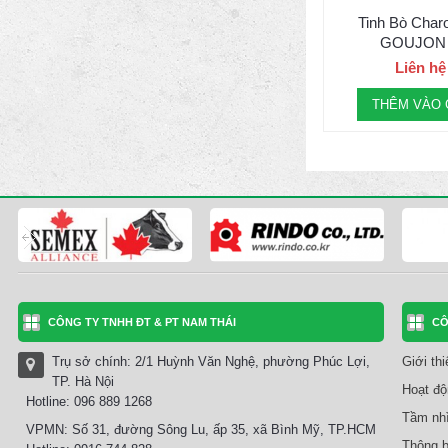
Tinh Bò Charo
GOUJON
Liên hệ
THÊM VÀO 
CÔNG TY TNHH ĐT & PT NAM THÁI
CÔ
Trụ sở chính: 2/1 Huỳnh Văn Nghệ, phường Phúc Lợi,
Giới th
TP. Hà Nội
Hoạt độ
Hotline: 096 889 1268
Tầm nhì
VPMN: Số 31, đường Sông Lu, ấp 35, xã Bình Mỹ, TP.HCM
Thông b