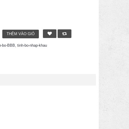
nh-bo-BBB
,
tinh-bo-nhap-khau