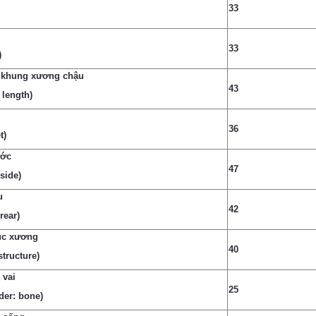
33
33
)
 khung xương chậu
43
 length)
36
t)
ước
47
side)
u
42
rear)
úc xương
40
structure)
 vai
25
der: bone)