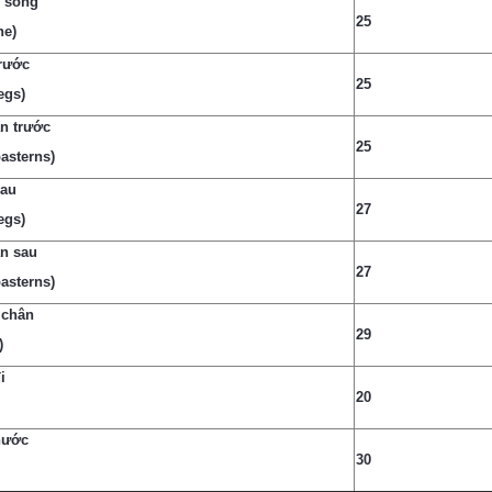
 sống
25
ne)
rước
25
egs)
n trước
25
pasterns)
sau
27
egs)
n sau
27
pasterns)
 chân
29
)
i
20
hước
30