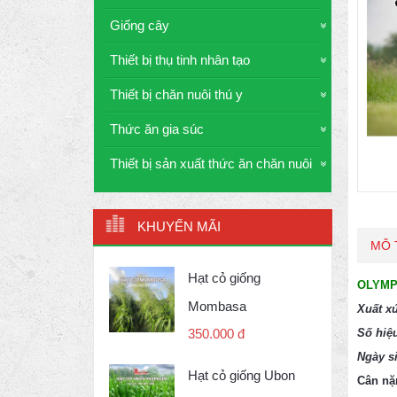
Giống cây
Thiết bị thụ tinh nhân tạo
Thiết bị chăn nuôi thú y
Thức ăn gia súc
Thiết bị sản xuất thức ăn chăn nuôi
KHUYẾN MÃI
MÔ 
Hạt cỏ giống
OLYMP
Mombasa
Xuất xứ
Số hiệ
350.000 đ
Ngày si
Hạt cỏ giống Ubon
Cân nặn