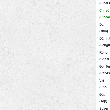
(Final 
Chỉ số
(Linear
Da
(skin)
Dài th
(Lengt
Rộng 
(Chest
Độ rộn
(Pelvis
Vai
(Shoul
Đầu
(Top)
Sườn