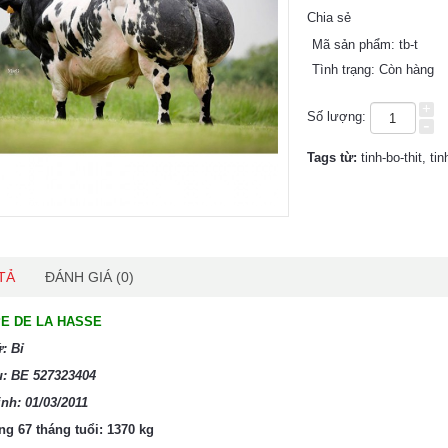
Chia sẻ
Mã sản phẩm:
tb-t
Tình trạng:
Còn hàng
+
Số lượng:
-
Tags từ:
tinh-bo-thit
,
ti
TẢ
ĐÁNH GIÁ (0)
E DE LA HASSE
: Bỉ
u: BE 527323404
nh: 01/03/2011
g 67 tháng tuổi: 1370 kg