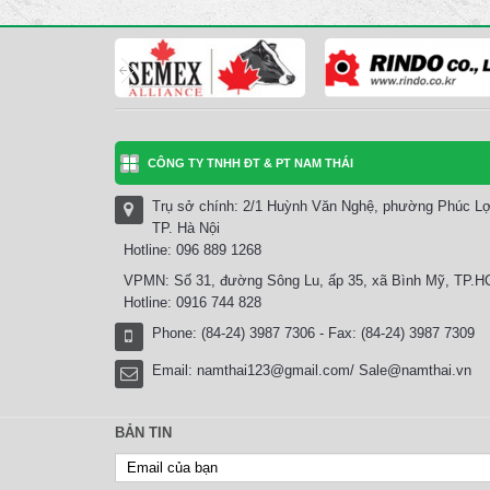
CÔNG TY TNHH ĐT & PT NAM THÁI
Trụ sở chính: 2/1 Huỳnh Văn Nghệ, phường Phúc Lợ
TP. Hà Nội
Hotline: 096 889 1268
VPMN: Số 31, đường Sông Lu, ấp 35, xã Bình Mỹ, TP.
Hotline: 0916 744 828
Phone: (84-24) 3987 7306 - Fax: (84-24) 3987 7309
Email:
namthai123@gmail.com/ Sale@namthai.vn
BẢN TIN