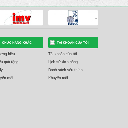
CHỨC NĂNG KHÁC
TÀI KHOẢN CỦA TÔI
ơng hiệu
Tài khoản của tôi
ếu quà tặng
Lịch sử đơn hàng
lý
Danh sách yêu thích
yến mãi
Khuyến mãi