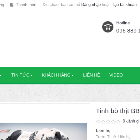
Xin chào, bạn có thể
Đăng nhập
hoặc
Tạo tài khoản
.
ng
Thanh toán
Hotline
096 889 
TIN TỨC
KHÁCH HÀNG
LIÊN HỆ
VIDEO
Tinh bò thịt 
0 đánh gi
Liên hệ
Trước Thuế: Liên hệ