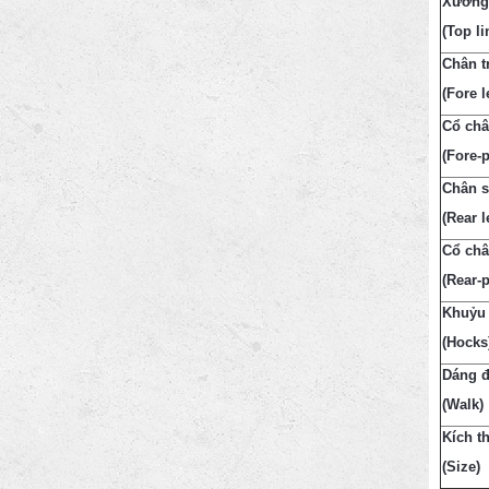
Xương
(
Top li
Chân t
(Fore l
Cổ châ
(Fore-
Chân 
(Rear l
Cổ châ
(Rear-
Khuỷu
(Hocks
Dáng đ
(Walk)
Kích t
(Size)