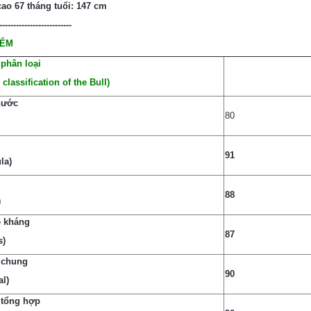
ao 67 tháng tuổi: 147 cm
--------------------------
IỂM
 phân loại
 classification of the Bull)
hước
80
91
la)
88
)
 kháng
87
s)
 chung
90
al)
 tổng hợp