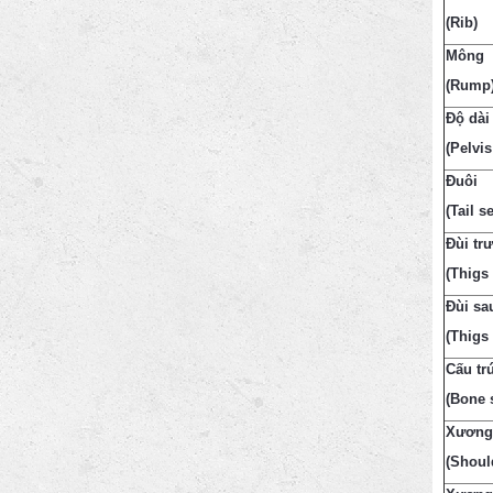
(Rib)
Mông
(Rump
Độ dài
(Pelvis
Đuôi
(Tail se
Đùi tr
(Thigs 
Đùi sa
(Thigs 
Cấu tr
(Bone 
Xương
(Shoul