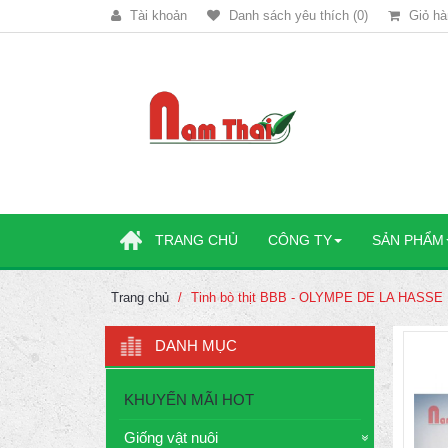
Tài khoản
Danh sách yêu thích (0)
Giỏ hà
TRANG CHỦ
CÔNG TY
SẢN PHẨM
Trang chủ
Tinh bò thịt BBB - OLYMPE DE LA HASSE
DANH MỤC
KHUYẾN MÃI HOT
Giống vật nuôi