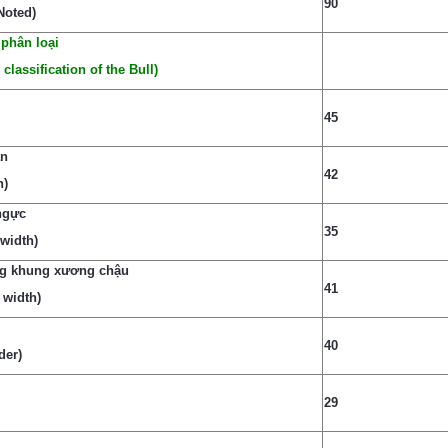
90
Noted)
 phân loại
 classification of the Bull)
45
ân
42
h)
ngực
35
 width)
g khung xương chậu
41
 width)
40
der)
29