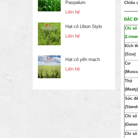
Paspalum
Chiều c
-----------
Liên hệ
ĐẶC Đ
Hạt cỏ Ubon Stylo
Chỉ số
Liên hệ
(Linear
Kích t
(
Size)
Hạt cỏ yến mạch
Cơ
Liên hệ
(Muscu
Thịt
(Meaty
Sức đề
(Stand
Chỉ số
(Gener
Chỉ số