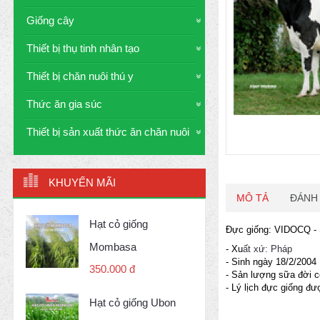
Giống cây
Thiết bị thụ tinh nhân tạo
Thiết bị chăn nuôi thú y
Thức ăn gia súc
Thiết bị sản xuất thức ăn chăn nuôi
KHUYẾN MÃI
MÔ TẢ
ĐÁNH 
Hạt cỏ giống
Đực giống: VIDOCQ - 
Mombasa
- Xu
ất xứ: Pháp
- Sinh ngày 18/2/2004
350.000 đ
- Sản lượng sữa đời c
- Lý lịch đực giống đư
Hạt cỏ giống Ubon