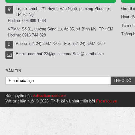
Trụ sở chính: 2/1 Huỳnh Văn Nghệ, phường Phúc Lợi,
Giới th
TP. Hà Nội
Hoạt độ
Hotline: 096 889 1268
Tầm nhì
VPMN: Số 31, đường Sông Lu, ấp 35, xã Bình Mỹ, TP.HCM
Thông b
Hotline: 0916 744 828
Phone: (84-24) 3987 7306 - Fax: (84-24) 3987 7309
Email:
namthai123@gmail.com/ Sale@namthai.vn
BẢN TIN
Bản quyền của
vattuchannuoi.com
Vật tư chăn nuôi © 2026. Thiết kế và phát triển bởi
FaceYou.vn