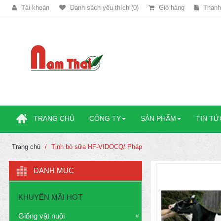
Tài khoản
Danh sách yêu thích (0)
Giỏ hàng
Thanh
TRANG CHỦ
CÔNG TY
SẢN PHẨM
TIN TỨ
Trang chủ
Tinh bò sữa HF-VIDOCQ/ Pháp
DANH MỤC
KHUYẾN MÃI HOT
Giống vật nuôi