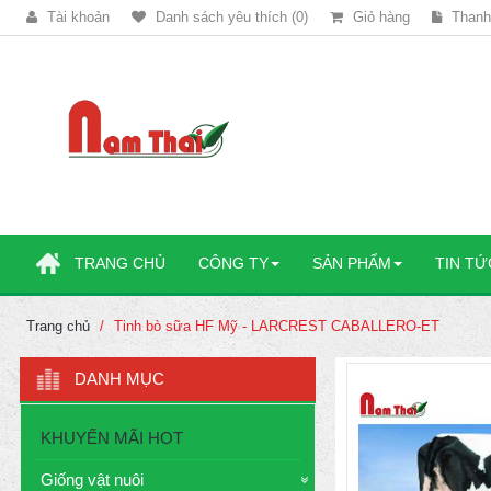
Tài khoản
Danh sách yêu thích (0)
Giỏ hàng
Thanh
TRANG CHỦ
CÔNG TY
SẢN PHẨM
TIN TỨ
Trang chủ
Tinh bò sữa HF Mỹ - LARCREST CABALLERO-ET
DANH MỤC
KHUYẾN MÃI HOT
Giống vật nuôi