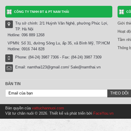
CÔNG TY TNHH ĐT & PT NAM THÁI
CÔ
Trụ sở chính: 2/1 Huỳnh Văn Nghệ, phường Phúc Lợi,
Giới th
TP. Hà Nội
Hoạt độ
Hotline: 096 889 1268
Tầm nhì
VPMN: Số 31, đường Sông Lu, ấp 35, xã Bình Mỹ, TP.HCM
Thông b
Hotline: 0916 744 828
Phone: (84-24) 3987 7306 - Fax: (84-24) 3987 7309
Email:
namthai123@gmail.com/ Sale@namthai.vn
BẢN TIN
Bản quyền của
vattuchannuoi.com
Vật tư chăn nuôi © 2026. Thiết kế và phát triển bởi
FaceYou.vn