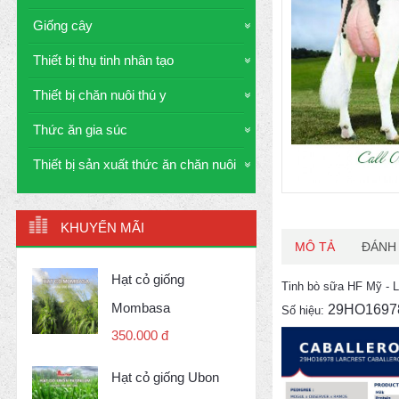
Giống cây
Thiết bị thụ tinh nhân tạo
Thiết bị chăn nuôi thú y
Thức ăn gia súc
Thiết bị sản xuất thức ăn chăn nuôi
KHUYẾN MÃI
MÔ TẢ
ĐÁNH 
Hạt cỏ giống
Tinh bò sữa HF Mỹ 
Mombasa
29HO169
Số hiệu:
350.000 đ
Hạt cỏ giống Ubon