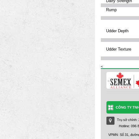
Dairy Strength
Rump
Udder Depth
Udder Texture
<
CÔNG TY TNH
Trụ sở chính:
Hotline: 096 
VPMN: Số 31, đường