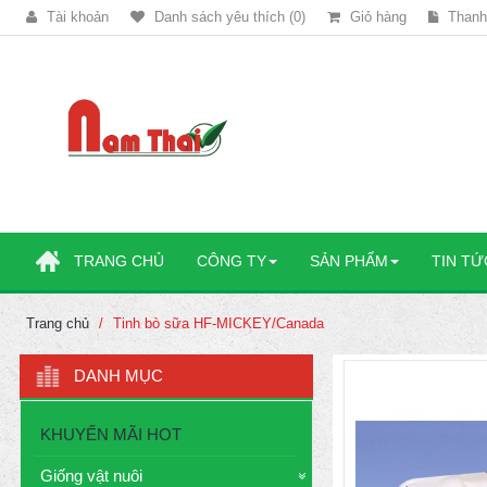
Tài khoản
Danh sách yêu thích (0)
Giỏ hàng
Thanh
TRANG CHỦ
CÔNG TY
SẢN PHẨM
TIN TỨ
Trang chủ
Tinh bò sữa HF-MICKEY/Canada
DANH MỤC
KHUYẾN MÃI HOT
Giống vật nuôi