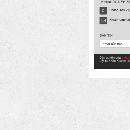
Hotline: 0916 744 8
Phone: (84-24
Email:
namtha
BẢN TIN
Bản quyền của
vattu
Vật tư chăn nuôi © 20