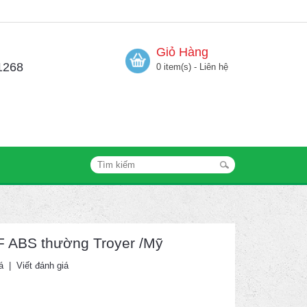
Giỏ Hàng
1268
0 item(s) - Liên hệ
F ABS thường Troyer /Mỹ
á
|
Viết đánh giá