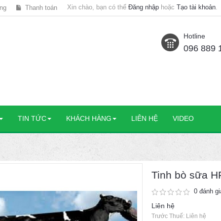
Xin chào, bạn có thể
Đăng nhập
hoặc
Tạo tài khoản
.
ng
Thanh toán
Hotline
096 889 
TIN TỨC
KHÁCH HÀNG
LIÊN HỆ
VIDEO
Tinh bò sữa H
0 đánh gi
Liên hệ
Trước Thuế: Liên hệ