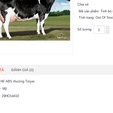
Chia sẻ
Mã sản phẩm:
Tinh bò 
Tình trạng:
Out Of Sto
+
Số lượng:
-
TẢ
ĐÁNH GIÁ (0)
ò HF ABS thường Troyer
ứ: Mỹ
u: 29HO14410