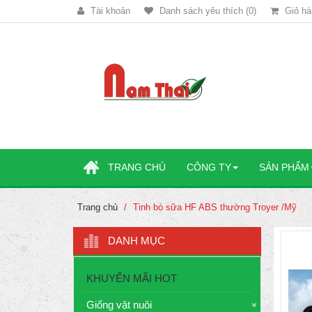
Tài khoản
Danh sách yêu thích (0)
Giỏ hà
TRANG CHỦ
CÔNG TY
SẢN PHẨM
Trang chủ
Tinh bò sữa HF ABS thường Troyer /Mỹ
DANH MỤC
KHUYẾN MÃI HOT
Giống vật nuôi