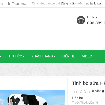
Xin chào, bạn có thể
Đăng nhập
hoặc
Tạo tài khoản
.
ng
Thanh toán
Hotline
096 889 
TIN TỨC
KHÁCH HÀNG
LIÊN HỆ
VIDEO
Tinh bò sữa 
0 đánh gi
Liên hệ
Trước Thuế: Liên hệ