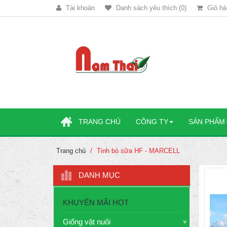
Tài khoản
Danh sách yêu thích (0)
Giỏ hà
TRANG CHỦ
CÔNG TY
SẢN PHẨM
Trang chủ
Tinh bò sữa HF - MARCELL
DANH MỤC
KHUYẾN MÃI HOT
Giống vật nuôi