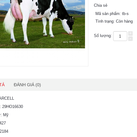
Chia sẻ
Mã sản phẩm:
tb-s
Tình trạng:
Còn hàng
+
Số lượng:
-
TẢ
ĐÁNH GIÁ (0)
MARCELL
u: 29HO16630
ứ: Mỹ
427
+2184