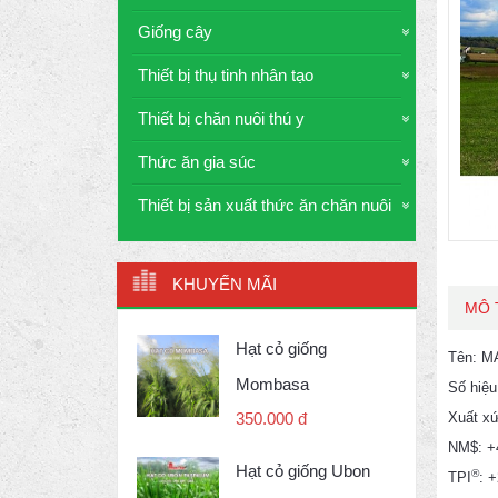
Giống cây
Thiết bị thụ tinh nhân tạo
Thiết bị chăn nuôi thú y
Thức ăn gia súc
Thiết bị sản xuất thức ăn chăn nuôi
KHUYẾN MÃI
MÔ 
Hạt cỏ giống
Tên: 
Mombasa
Số hiệ
Xuất x
350.000 đ
NM$: +
Hạt cỏ giống Ubon
®
TPI
: 