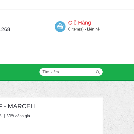
Giỏ Hàng
1268
0 item(s) - Liên hệ
HF - MARCELL
á
|
Viết đánh giá