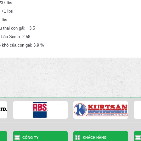
237 Ibs
: +1 Ibs
 Ibs
ụ thai con gái: +3.5
 bào Soma: 2.58
ẻ khó của con gái: 3.9 %
CÔNG TY
KHÁCH HÀNG