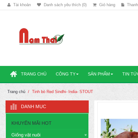
Tài khoản
Danh sách yêu thích (0)
Giỏ hàng
Thanh
TRANG CHỦ
CÔNG TY
SẢN PHẨM
TIN TỨ
Trang chủ
Tinh bò Red Sindhi- India- STOUT
DANH MỤC
KHUYẾN MÃI HOT
Giống vật nuôi