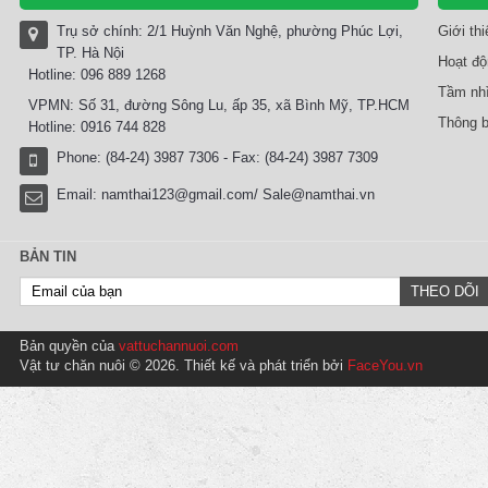
Trụ sở chính: 2/1 Huỳnh Văn Nghệ, phường Phúc Lợi,
Giới th
TP. Hà Nội
Hoạt độ
Hotline: 096 889 1268
Tầm nhì
VPMN: Số 31, đường Sông Lu, ấp 35, xã Bình Mỹ, TP.HCM
Thông b
Hotline: 0916 744 828
Phone: (84-24) 3987 7306 - Fax: (84-24) 3987 7309
Email:
namthai123@gmail.com/ Sale@namthai.vn
BẢN TIN
Bản quyền của
vattuchannuoi.com
Vật tư chăn nuôi © 2026. Thiết kế và phát triển bởi
FaceYou.vn