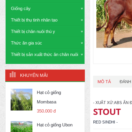
Giống cây
Thiết bị thụ tinh nhân tạo
Thiết bị chăn nuôi thú y
Thức ăn gia súc
Thiết bị sản xuất thức ăn chăn nuôi
KHUYẾN MÃI
MÔ TẢ
ĐÁNH 
Hạt cỏ giống
Mombasa
- XUẤT XỨ:ABS ẤN 
STOUT
350.000 đ
RED SINDHI -
Hạt cỏ giống Ubon