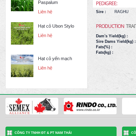
Paspalum
PEDIGREE:
Liên hệ
Sire :
RAGHU
PRODUCTION
TRAI
Hạt cỏ Ubon Stylo
Liên hệ
Dam's Yield(kg) :
Sire Dams Yield(kg) :
Fats(%) :
Fats(kg) :
Hạt cỏ yến mạch
Liên hệ
CÔNG TY TNHH ĐT & PT NAM THÁI
CÔ