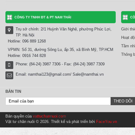
CÔNG TY TNHH ĐT & PT NAM THÁI
CÔ
Trụ sở chính: 2/1 Huỳnh Văn Nghệ, phường Phúc Lợi,
Giới th
TP. Hà Nội
Hoạt độ
Hotline: 096 889 1268
Tầm nhì
VPMN: Số 31, đường Sông Lu, ấp 35, xã Bình Mỹ, TP.HCM
Thông b
Hotline: 0916 744 828
Phone: (84-24) 3987 7306 - Fax: (84-24) 3987 7309
Email:
namthai123@gmail.com/ Sale@namthai.vn
BẢN TIN
Bản quyền của
vattuchannuoi.com
Vật tư chăn nuôi © 2026. Thiết kế và phát triển bởi
FaceYou.vn