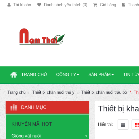
Tài khoản
Danh sách yêu thích (0)
Giỏ hàng
Thanh
TRANG CHỦ
CÔNG TY
SẢN PHẨM
TIN TỨ
Trang chủ
Thiết bị chăn nuôi thú y
Thiết bị chăn nuôi trâu bò
Th
Thiết bị kh
DANH MỤC
KHUYẾN MÃI HOT
Hiển thị:
Giống vật nuôi