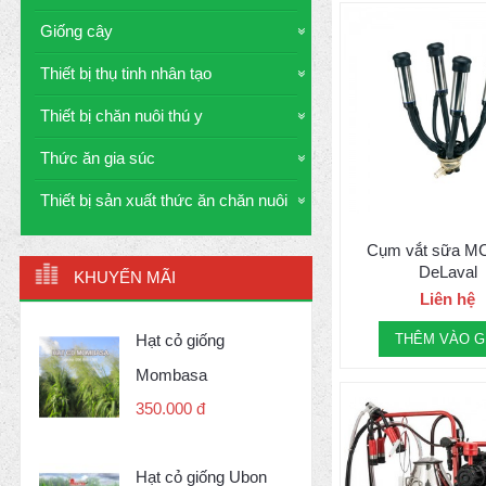
Giống cây
Thiết bị thụ tinh nhân tạo
Thiết bị chăn nuôi thú y
Thức ăn gia súc
Thiết bị sản xuất thức ăn chăn nuôi
Cụm vắt sữa MC
DeLaval
KHUYẾN MÃI
Liên hệ
Hạt cỏ giống
THÊM VÀO G
Mombasa
350.000 đ
Hạt cỏ giống Ubon