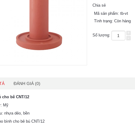
Chia sẻ
Mã sản phẩm:
tb-vt
Tình trạng:
Còn hàng
+
Số lượng:
-
TẢ
ĐÁNH GIÁ (0)
 cho bê CNT/12
ứ: Mỹ
ệu: nhựa dẻo, bền
ho bình cho bê bú CNT/12