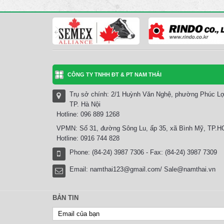
CÔNG TY TNHH ĐT & PT NAM THÁI
Trụ sở chính: 2/1 Huỳnh Văn Nghệ, phường Phúc Lợ
TP. Hà Nội
Hotline: 096 889 1268
VPMN: Số 31, đường Sông Lu, ấp 35, xã Bình Mỹ, TP.
Hotline: 0916 744 828
Phone: (84-24) 3987 7306 - Fax: (84-24) 3987 7309
Email:
namthai123@gmail.com/ Sale@namthai.vn
BẢN TIN