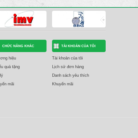
CHỨC NĂNG KHÁC
TÀI KHOẢN CỦA TÔI
ơng hiệu
Tài khoản của tôi
ếu quà tặng
Lịch sử đơn hàng
lý
Danh sách yêu thích
yến mãi
Khuyến mãi