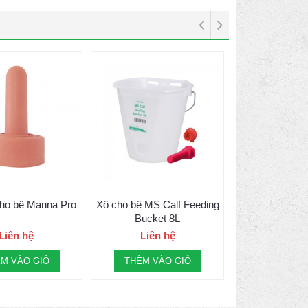
ho bê Manna Pro
Xô cho bê MS Calf Feeding
Bucket 8L
Liên hệ
Liên hệ
M VÀO GIỎ
THÊM VÀO GIỎ