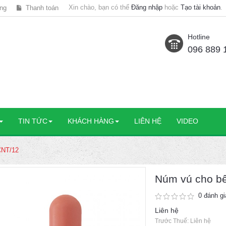
Xin chào, bạn có thể
Đăng nhập
hoặc
Tạo tài khoản
.
ng
Thanh toán
Hotline
096 889 
TIN TỨC
KHÁCH HÀNG
LIÊN HỆ
VIDEO
CNT/12
Núm vú cho b
0 đánh gi
Liên hệ
Trước Thuế: Liên hệ