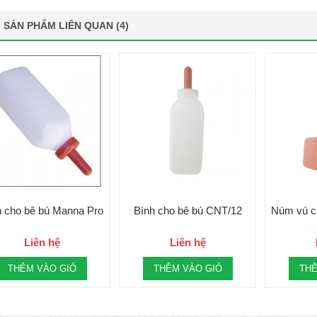
SẢN PHẨM LIÊN QUAN (4)
h cho bê bú Manna Pro
Bình cho bê bú CNT/12
Núm vú c
Liên hệ
Liên hệ
THÊM VÀO GIỎ
THÊM VÀO GIỎ
THÊ