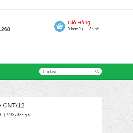
Giỏ Hàng
1268
0 item(s) - Liên hệ
ê CNT/12
á
|
Viết đánh giá