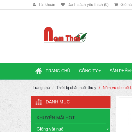
Tài khoản
Danh sách yêu thích (0)
Giỏ hà
TRANG CHỦ
CÔNG TY
SẢN PHẨM
Trang chủ
Thiết bị chăn nuôi thú y
Núm vú cho bê 
DANH MỤC
KHUYẾN MÃI HOT
Giống vật nuôi