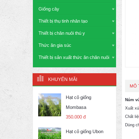
Giống cây
Thiết bị thụ tinh nhân tạo
Thiết bị chăn nuôi thú y
Thức ăn gia súc
Thiết bị sản xuất thức ăn chăn nuôi
KHUYẾN MÃI
MÔ 
Hạt cỏ giống
Núm vú
Mombasa
Xuất x
Chất li
350.000 đ
Dùng c
Hạt cỏ giống Ubon