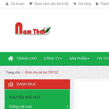
Tài khoản
Danh sách yêu thích (0)
Giỏ hàng
Thanh
TRANG CHỦ
CÔNG TY
SẢN PHẨM
TIN TỨ
Trang chủ
Bình cho bê bú CNT/12
DANH MỤC
KHUYẾN MÃI HOT
Giống vật nuôi