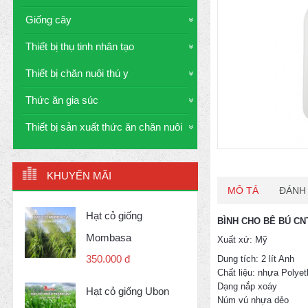
Giống cây
Thiết bị thụ tinh nhân tạo
Thiết bị chăn nuôi thú y
Thức ăn gia súc
Thiết bị sản xuất thức ăn chăn nuôi
KHUYẾN MÃI
MÔ TẢ
ĐÁNH 
Hạt cỏ giống
BÌNH CHO BÊ BÚ CN
Mombasa
Xuất xứ: Mỹ
350.000 đ
Dung tích: 2 lít Anh
Chất liệu: nhựa Polye
Dạng nắp xoáy
Hạt cỏ giống Ubon
Núm vú nhựa dẻo