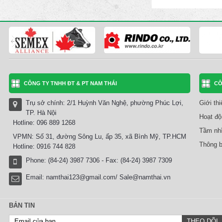
CÔNG TY TNHH ĐT & PT NAM THÁI
CÔ
Trụ sở chính: 2/1 Huỳnh Văn Nghệ, phường Phúc Lợi,
Giới th
TP. Hà Nội
Hoạt độ
Hotline: 096 889 1268
Tầm nhì
VPMN: Số 31, đường Sông Lu, ấp 35, xã Bình Mỹ, TP.HCM
Thông b
Hotline: 0916 744 828
Phone: (84-24) 3987 7306 - Fax: (84-24) 3987 7309
Email:
namthai123@gmail.com/ Sale@namthai.vn
BẢN TIN