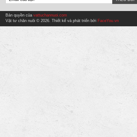
Bản quyền của
vattuchannuoi.com
Vật tư chăn nuôi © 2026. Thiết kế và phát triển bởi
FaceYou.vn