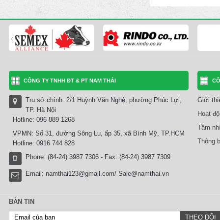
CÔNG TY TNHH ĐT & PT NAM THÁI
CÔ
Trụ sở chính: 2/1 Huỳnh Văn Nghệ, phường Phúc Lợi,
Giới th
TP. Hà Nội
Hoạt độ
Hotline: 096 889 1268
Tầm nhì
VPMN: Số 31, đường Sông Lu, ấp 35, xã Bình Mỹ, TP.HCM
Thông b
Hotline: 0916 744 828
Phone: (84-24) 3987 7306 - Fax: (84-24) 3987 7309
Email:
namthai123@gmail.com/ Sale@namthai.vn
BẢN TIN