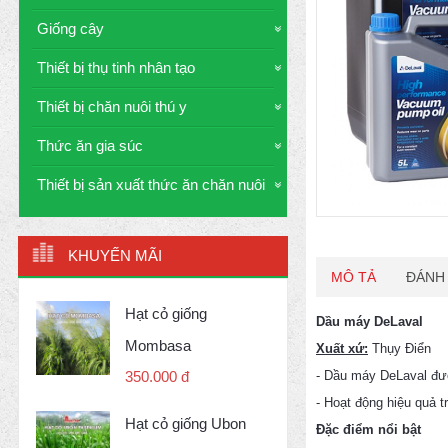
Giống cây
Thiết bị thụ tinh nhân tạo
Thiết bị chăn nuôi thú y
Thức ăn gia súc
Thiết bị sản xuất thức ăn chăn nuôi
KHUYẾN MÃI
MÔ TẢ
ĐÁNH 
Hạt cỏ giống
Dầu máy DeLaval
Mombasa
Xuất xứ:
Thụy Điển
- Dầu máy DeLaval đượ
350.000 đ
- Hoạt động hiệu quả t
Hạt cỏ giống Ubon
Đặc điểm nổi bật