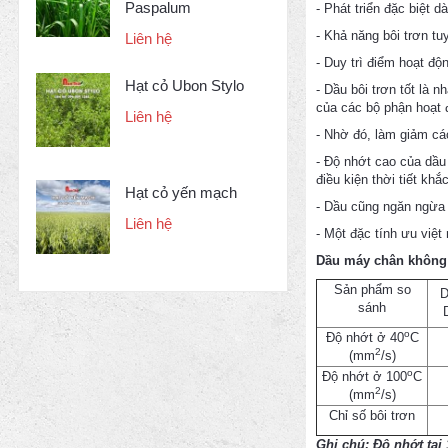
Paspalum
- Phát triển đặc biệt 
- Khả năng bôi trơn tuy
Liên hệ
- Duy trì điểm hoạt đ
Hạt cỏ Ubon Stylo
- Dầu bôi trơn tốt là 
của các bộ phận hoạt 
Liên hệ
- Nhờ đó, làm giảm các
- Độ nhớt cao của dầu
điều kiện thời tiết kh
Hạt cỏ yến mạch
- Dầu cũng ngăn ngừa 
Liên hệ
- Một đặc tính ưu việt
Dầu máy chân không 
Sản phẩm so
D
sánh
o
Độ nhớt ở 40
C
2
(mm
/s)
o
Độ nhớt ở 100
C
2
(mm
/s)
Chỉ số bôi trơn
Ghi chú:
Độ nhớt tại 