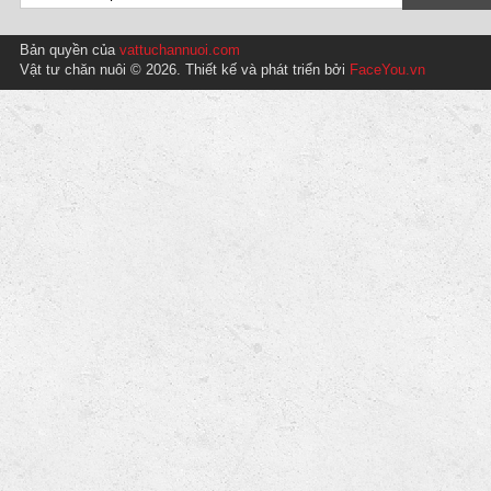
Bản quyền của
vattuchannuoi.com
Vật tư chăn nuôi © 2026. Thiết kế và phát triển bởi
FaceYou.vn