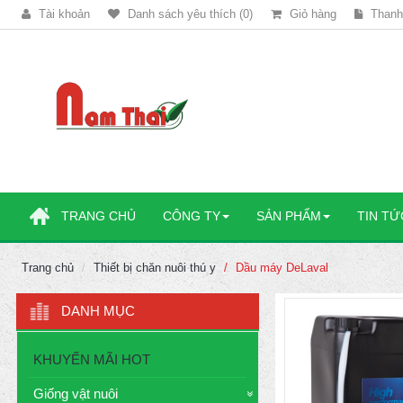
Tài khoản
Danh sách yêu thích (0)
Giỏ hàng
Thanh
TRANG CHỦ
CÔNG TY
SẢN PHẨM
TIN TỨ
Trang chủ
Thiết bị chăn nuôi thú y
Dầu máy DeLaval
DANH MỤC
KHUYẾN MÃI HOT
Giống vật nuôi