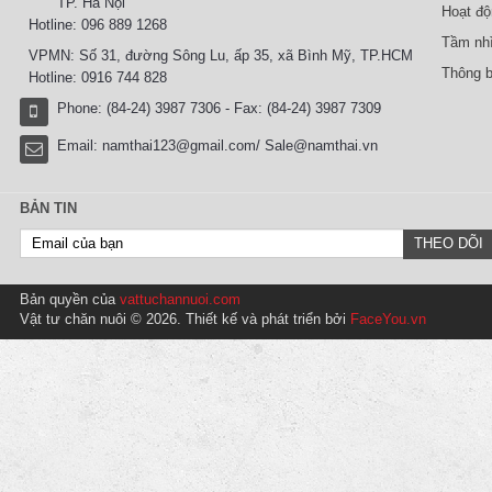
TP. Hà Nội
Hoạt độ
Hotline: 096 889 1268
Tầm nhì
VPMN: Số 31, đường Sông Lu, ấp 35, xã Bình Mỹ, TP.HCM
Thông b
Hotline: 0916 744 828
Phone: (84-24) 3987 7306 - Fax: (84-24) 3987 7309
Email:
namthai123@gmail.com/ Sale@namthai.vn
BẢN TIN
Bản quyền của
vattuchannuoi.com
Vật tư chăn nuôi © 2026. Thiết kế và phát triển bởi
FaceYou.vn