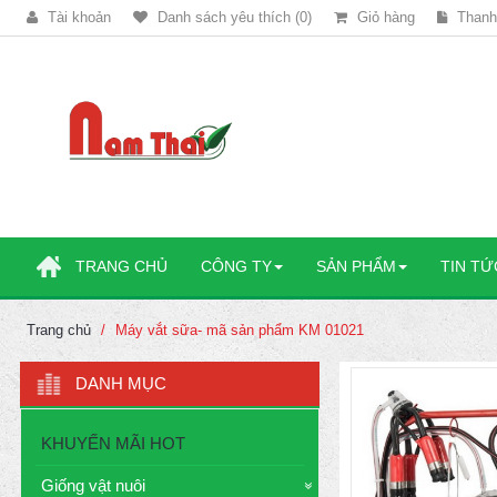
Tài khoản
Danh sách yêu thích (0)
Giỏ hàng
Thanh
TRANG CHỦ
CÔNG TY
SẢN PHẨM
TIN TỨ
Trang chủ
Máy vắt sữa- mã sản phẩm KM 01021
DANH MỤC
KHUYẾN MÃI HOT
Giống vật nuôi