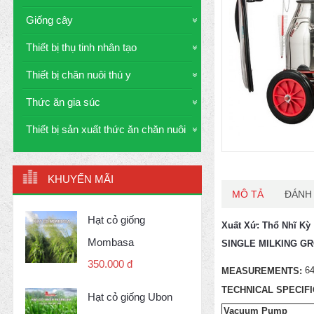
Giống cây
Thiết bị thụ tinh nhân tạo
Thiết bị chăn nuôi thú y
Thức ăn gia súc
Thiết bị sản xuất thức ăn chăn nuôi
KHUYẾN MÃI
MÔ TẢ
ĐÁNH 
Hạt cỏ giống
Xuất Xứ: Thổ Nhĩ Kỳ
Mombasa
SINGLE MILKING GR
350.000 đ
64
MEASUREMENTS:
TECHNICAL SPECIF
Hạt cỏ giống Ubon
Vacuum Pump