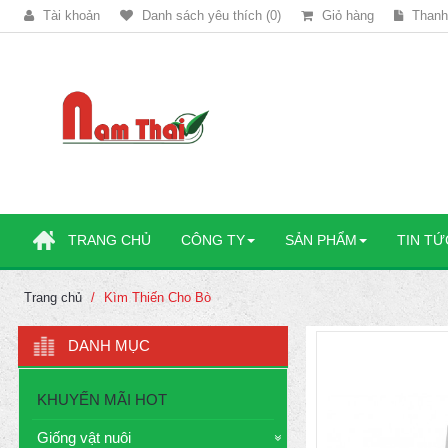
Tài khoản
Danh sách yêu thích (0)
Giỏ hàng
Thanh
TRANG CHỦ
CÔNG TY
SẢN PHẨM
TIN TỨ
Trang chủ
Kìm Thiến Cho Bò
DANH MỤC
KHUYẾN MÃI HOT
Giống vật nuôi