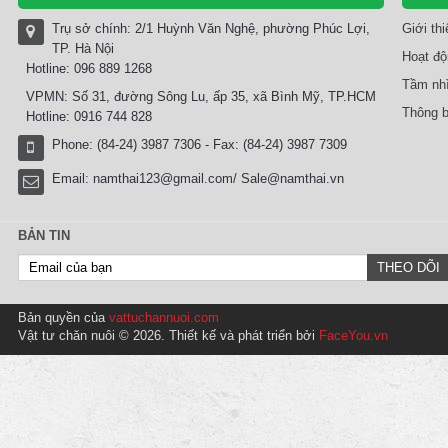
Trụ sở chính: 2/1 Huỳnh Văn Nghệ, phường Phúc Lợi,
Giới th
TP. Hà Nội
Hoạt độ
Hotline: 096 889 1268
Tầm nhì
VPMN: Số 31, đường Sông Lu, ấp 35, xã Bình Mỹ, TP.HCM
Thông b
Hotline: 0916 744 828
Phone: (84-24) 3987 7306 - Fax: (84-24) 3987 7309
Email:
namthai123@gmail.com/ Sale@namthai.vn
BẢN TIN
Bản quyền của
vattuchannuoi.com
Vật tư chăn nuôi © 2026. Thiết kế và phát triển bởi
FaceYou.vn