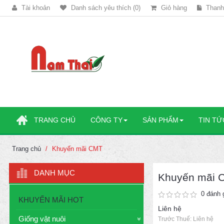
Tài khoản
Danh sách yêu thích (0)
Giỏ hàng
Thanh
TRANG CHỦ
CÔNG TY
SẢN PHẨM
TIN TỨ
Trang chủ
Khuyến mãi CMT
DANH MỤC
Khuyến mãi 
0 đánh 
KHUYẾN MÃI HOT
Liên hệ
Giống vật nuôi
Trước Thuế: Liên hệ