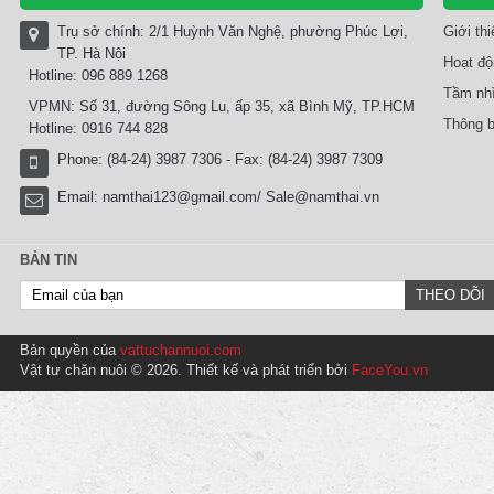
Trụ sở chính: 2/1 Huỳnh Văn Nghệ, phường Phúc Lợi,
Giới th
TP. Hà Nội
Hoạt độ
Hotline: 096 889 1268
Tầm nhì
VPMN: Số 31, đường Sông Lu, ấp 35, xã Bình Mỹ, TP.HCM
Thông b
Hotline: 0916 744 828
Phone: (84-24) 3987 7306 - Fax: (84-24) 3987 7309
Email:
namthai123@gmail.com/ Sale@namthai.vn
BẢN TIN
Bản quyền của
vattuchannuoi.com
Vật tư chăn nuôi © 2026. Thiết kế và phát triển bởi
FaceYou.vn