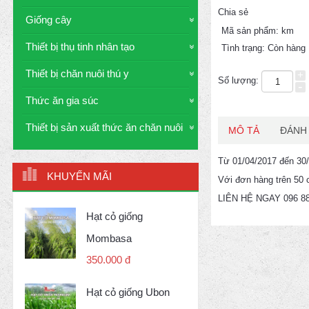
Chia sẻ
Giống cây
Mã sản phẩm:
km
Thiết bị thụ tinh nhân tạo
Tình trạng:
Còn hàng
Thiết bị chăn nuôi thú y
+
Số lượng:
-
Thức ăn gia súc
Thiết bị sản xuất thức ăn chăn nuôi
MÔ TẢ
ĐÁNH 
Từ 01/04/2017 đến 30
KHUYẾN MÃI
Với đơn hàng trên 50 
LIÊN HỆ NGAY 096 88
Hạt cỏ giống
Mombasa
350.000 đ
Hạt cỏ giống Ubon