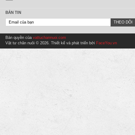
BẢN TIN
Bản quyền của
vattuchannuoi.com
Vật tư chăn nuôi © 2026. Thiết kế và phát triển bởi
FaceYou.vn