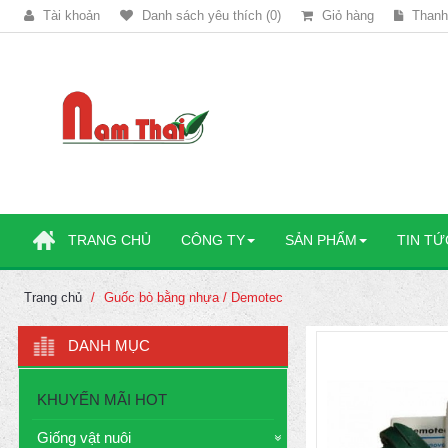
Tài khoản
Danh sách yêu thích (0)
Giỏ hàng
Thanh
TRANG CHỦ
CÔNG TY
SẢN PHẨM
TIN TỨ
Trang chủ
Guốc bò bằng nhựa / Demotec
DANH MỤC
KHUYẾN MÃI HOT
Giống vật nuôi