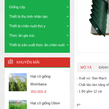
Giống cây
Thiết bị thụ tinh nhân tạo
Thiết bị chăn nuôi thú y
Thức ăn gia súc
Thiết bị sản xuất thức ăn chăn nuôi
KHUYẾN MÃI
MÔ TẢ
ĐÁNH 
Hạt cỏ giống
- Xuất xứ: Đan Mạch
Mombasa
- Chất liệu làm bằng n
- 1 Bộ gồm 12 cái
350.000 đ
Hạt cỏ giống Ubon
p>