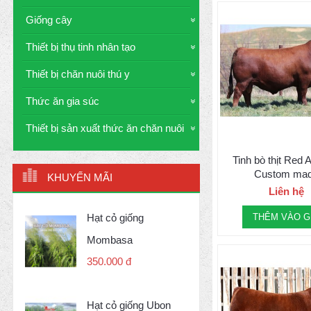
Giống cây
Thiết bị thụ tinh nhân tạo
Thiết bị chăn nuôi thú y
Thức ăn gia súc
Thiết bị sản xuất thức ăn chăn nuôi
Tinh bò thịt Red 
Custom ma
KHUYẾN MÃI
Liên hệ
Hạt cỏ giống
THÊM VÀO G
Mombasa
350.000 đ
Hạt cỏ giống Ubon