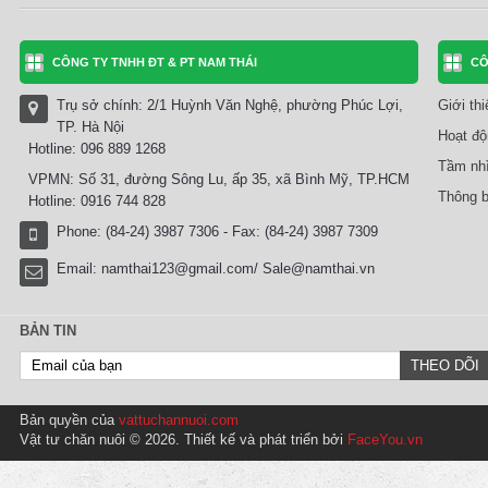
CÔNG TY TNHH ĐT & PT NAM THÁI
CÔ
Trụ sở chính: 2/1 Huỳnh Văn Nghệ, phường Phúc Lợi,
Giới th
TP. Hà Nội
Hoạt độ
Hotline: 096 889 1268
Tầm nhì
VPMN: Số 31, đường Sông Lu, ấp 35, xã Bình Mỹ, TP.HCM
Thông b
Hotline: 0916 744 828
Phone: (84-24) 3987 7306 - Fax: (84-24) 3987 7309
Email:
namthai123@gmail.com/ Sale@namthai.vn
BẢN TIN
Bản quyền của
vattuchannuoi.com
Vật tư chăn nuôi © 2026. Thiết kế và phát triển bởi
FaceYou.vn