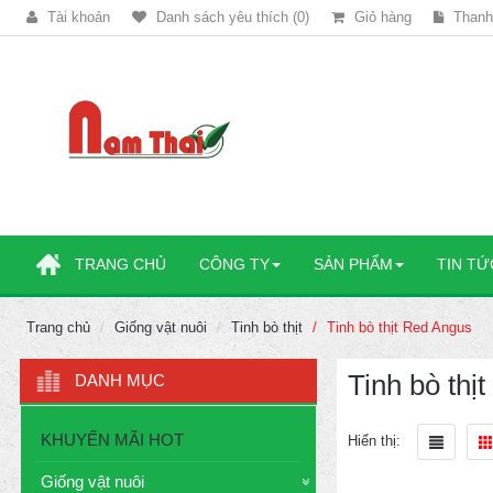
Tài khoản
Danh sách yêu thích (0)
Giỏ hàng
Thanh
TRANG CHỦ
CÔNG TY
SẢN PHẨM
TIN TỨ
Trang chủ
Giống vật nuôi
Tinh bò thịt
Tinh bò thịt Red Angus
Tinh bò thị
DANH MỤC
KHUYẾN MÃI HOT
Hiển thị:
Giống vật nuôi