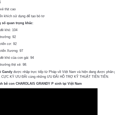
ễ
xẻ thịt cao
n khích sử dụng để tạo bò tơ
 số quan trọng khác
:
 đẻ khó: 104
trưởng: 92
triển cơ: 92
triển Xương: 97
 đẻ khó của con gái: 94
trưởng thịt xẻ: 98.
ò Gandy
được nhập trực tiếp từ Pháp về Việt Nam và hiện đang được phân 
Á CỰC KỲ ƯU ĐÃI cùng những ƯU ĐÃI HỖ TRỢ KỸ THUẬT TIÊN TIẾN.
nh bê con CHAROLAIS GRANDY P sinh tại Việt Nam