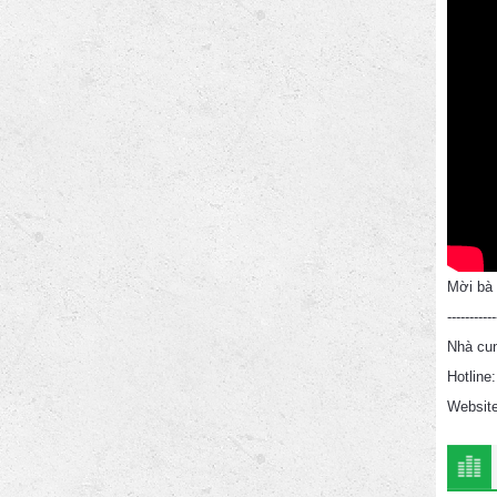
Mời bà 
-----------
Nhà cun
Hotline
Website