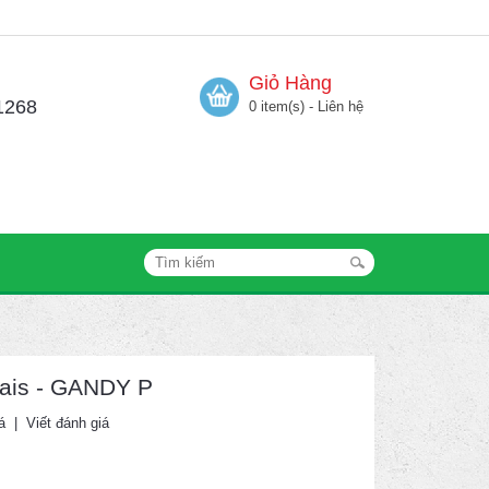
Giỏ Hàng
1268
0 item(s) - Liên hệ
lais - GANDY P
á
|
Viết đánh giá