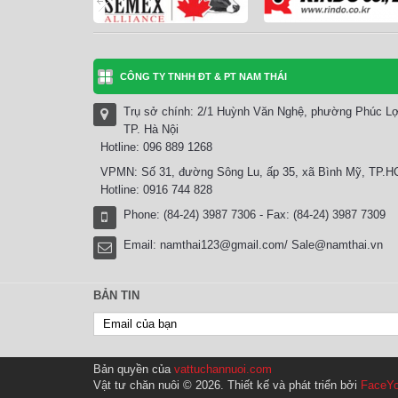
CÔNG TY TNHH ĐT & PT NAM THÁI
Trụ sở chính: 2/1 Huỳnh Văn Nghệ, phường Phúc Lợ
TP. Hà Nội
Hotline: 096 889 1268
VPMN: Số 31, đường Sông Lu, ấp 35, xã Bình Mỹ, TP.
Hotline: 0916 744 828
Phone: (84-24) 3987 7306 - Fax: (84-24) 3987 7309
Email:
namthai123@gmail.com/ Sale@namthai.vn
BẢN TIN
Bản quyền của
vattuchannuoi.com
Vật tư chăn nuôi © 2026. Thiết kế và phát triển bởi
FaceYo