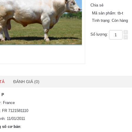
Chia sẻ
Mã sản phẩm:
tb-t
Tình trạng:
Còn hàng
+
Số lượng:
-
TẢ
ĐÁNH GIÁ (0)
 P
: France
: FR 7121581110
nh: 11/01/2011
 số cơ bản
: