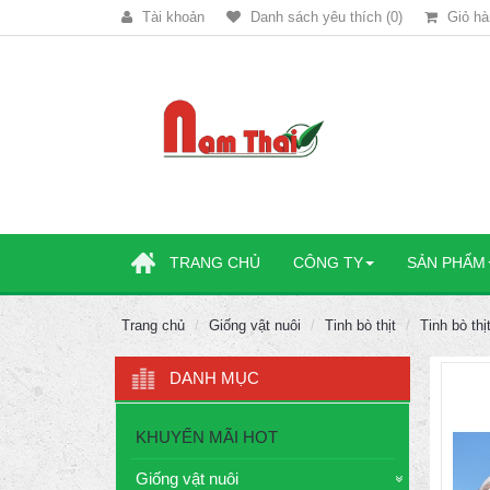
Tài khoản
Danh sách yêu thích (0)
Giỏ hà
TRANG CHỦ
CÔNG TY
SẢN PHẨM
Trang chủ
Giống vật nuôi
Tinh bò thịt
Tinh bò thị
DANH MỤC
KHUYẾN MÃI HOT
Giống vật nuôi