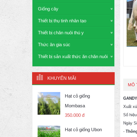
Giống cây
Thiết bị thụ tinh nhân tạo
Thiết bị chăn nuôi thú y
Thức ăn gia súc
Thiết bị sản xuất thức ăn chăn nuôi
KHUYẾN MÃI
MÔ 
Hạt cỏ giống
GANDY
Mombasa
Xuất xứ
Số hiệu
350.000 đ
Ngày Si
Hạt cỏ giống Ubon
-
Thông