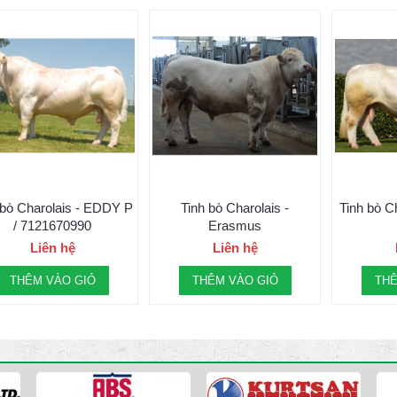
 bò Charolais - EDDY P
Tinh bò Charolais -
Tinh bò C
/ 7121670990
Erasmus
Liên hệ
Liên hệ
THÊM VÀO GIỎ
THÊM VÀO GIỎ
THÊ