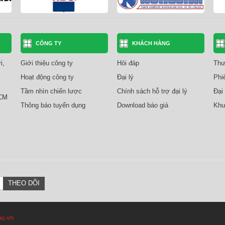
CÔNG TY
KHÁCH HÀNG
i,
Giới thiệu công ty
Hỏi đáp
Thư
Hoạt động công ty
Đại lý
Phi
Tầm nhìn chiến lược
Chính sách hỗ trợ đại lý
Đại 
HCM
Thông báo tuyển dụng
Download báo giá
Khu
u.vn