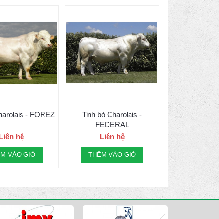
harolais - FOREZ
Tinh bò Charolais -
FEDERAL
Liên hệ
Liên hệ
M VÀO GIỎ
THÊM VÀO GIỎ