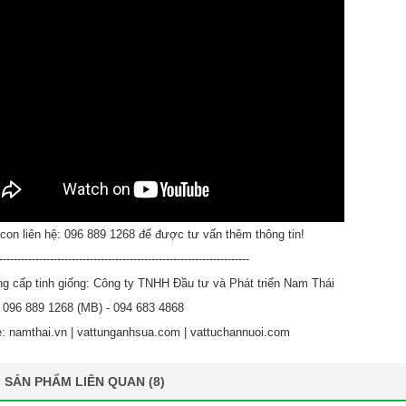
con liên hệ: 096 889 1268 để được tư vấn thêm thông tin!
---------------------------------------------------------------------
g cấp tinh giống: Công ty TNHH Đầu tư và Phát triển Nam Thái
: 096 889 1268 (MB) - 094 683 4868
: namthai.vn | vattunganhsua.com | vattuchannuoi.com
SẢN PHẨM LIÊN QUAN (8)