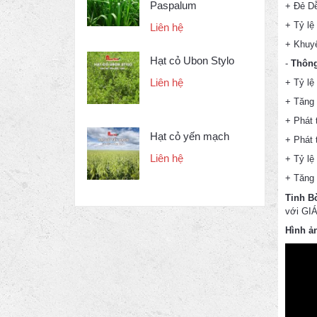
Paspalum
+ Đẻ D
+ Tỷ lệ 
Liên hệ
+ Khuyế
Hạt cỏ Ubon Stylo
-
Thông
Liên hệ
+ Tỷ lệ
+ Tăng 
+ Phát 
Hạt cỏ yến mạch
+ Phát 
Liên hệ
+ Tỷ lệ
+ Tăng 
Tinh B
với GI
Hình ả