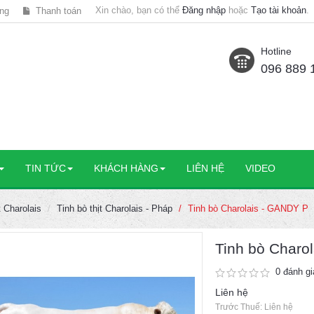
Xin chào, bạn có thể
Đăng nhập
hoặc
Tạo tài khoản
.
ng
Thanh toán
Hotline
096 889 
TIN TỨC
KHÁCH HÀNG
LIÊN HỆ
VIDEO
t Charolais
Tinh bò thịt Charolais - Pháp
Tinh bò Charolais - GANDY P
Tinh bò Charo
0 đánh gi
Liên hệ
Trước Thuế: Liên hệ