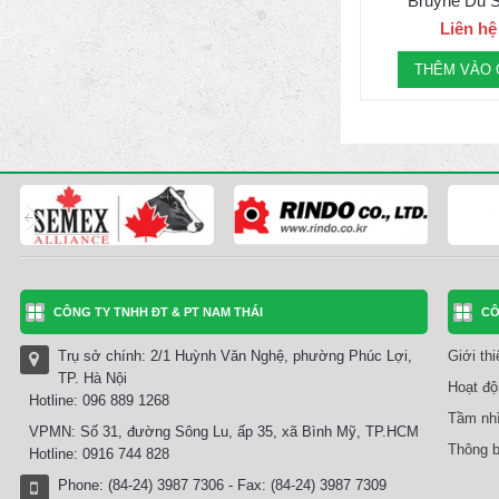
Bruyne Du So
Liên hệ
THÊM VÀO 
CÔNG TY TNHH ĐT & PT NAM THÁI
CÔ
Trụ sở chính: 2/1 Huỳnh Văn Nghệ, phường Phúc Lợi,
Giới th
TP. Hà Nội
Hoạt độ
Hotline: 096 889 1268
Tầm nhì
VPMN: Số 31, đường Sông Lu, ấp 35, xã Bình Mỹ, TP.HCM
Thông b
Hotline: 0916 744 828
Phone: (84-24) 3987 7306 - Fax: (84-24) 3987 7309