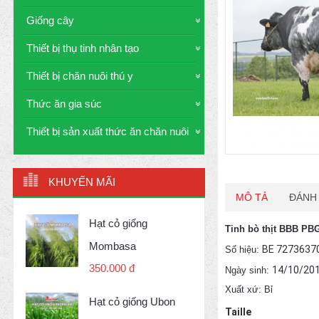
Giống cây
Thiết bị thụ tinh nhân tạo
Thiết bị chăn nuôi thú y
Thức ăn gia súc
Thiết bị sản xuất thức ăn chăn nuôi
KHUYẾN MÃI
MÔ TẢ
ĐÁNH 
Hạt cỏ giống
Tinh bò thịt BBB P
Mombasa
BE 7273637
Số hiệu:
350.000 đ
14/10/20
Ngày sinh:
Xuất xứ: Bỉ
Hạt cỏ giống Ubon
Taille