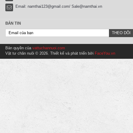
Email:
namthai123@gmail.com/ Sale@namthai.vn
BẢN TIN
Bản quyền của
vattuchannuoi.com
Vật tư chăn nuôi © 2026. Thiết kế và phát triển bởi
FaceYou.vn