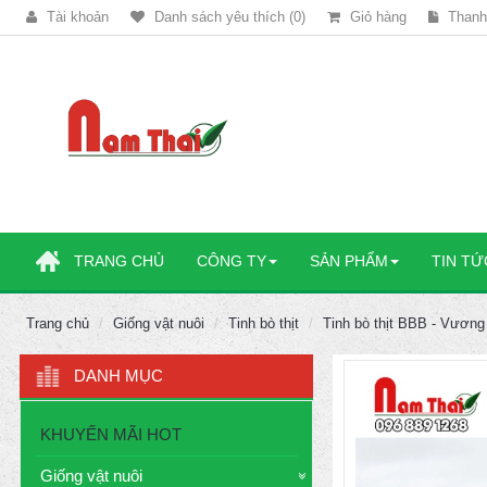
Tài khoản
Danh sách yêu thích (0)
Giỏ hàng
Thanh
TRANG CHỦ
CÔNG TY
SẢN PHẨM
TIN TỨ
Trang chủ
Giống vật nuôi
Tinh bò thịt
Tinh bò thịt BBB - Vương
DANH MỤC
KHUYẾN MÃI HOT
Giống vật nuôi