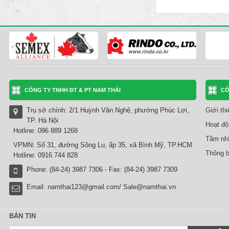
CÔNG TY TNHH ĐT & PT NAM THÁI
CÔ
Trụ sở chính: 2/1 Huỳnh Văn Nghệ, phường Phúc Lợi,
Giới th
TP. Hà Nội
Hoạt độ
Hotline: 096 889 1268
Tầm nhì
VPMN: Số 31, đường Sông Lu, ấp 35, xã Bình Mỹ, TP.HCM
Thông b
Hotline: 0916 744 828
Phone: (84-24) 3987 7306 - Fax: (84-24) 3987 7309
Email:
namthai123@gmail.com/ Sale@namthai.vn
BẢN TIN