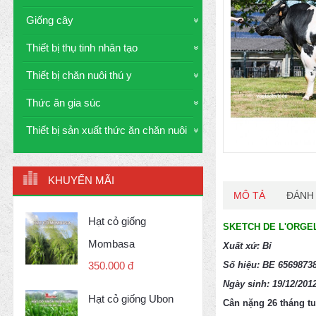
Giống cây
Thiết bị thụ tinh nhân tạo
Thiết bị chăn nuôi thú y
Thức ăn gia súc
Thiết bị sản xuất thức ăn chăn nuôi
KHUYẾN MÃI
MÔ TẢ
ĐÁNH 
Hạt cỏ giống
SKETCH DE L'ORGE
Mombasa
Xuất xứ: Bỉ
Số hiệu: BE 6569873
350.000 đ
Ngày sinh: 19/12/201
Hạt cỏ giống Ubon
Cân nặng 26 tháng tu