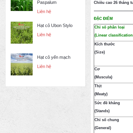
Paspalum
Chiều cao 26 tháng t
---------------------------------
Liên hệ
ĐẶC ĐIỂM
Hạt cỏ Ubon Stylo
Chỉ số phân loại
Liên hệ
(Linear classification
Kích thước
(
Size)
Hạt cỏ yến mạch
Liên hệ
Cơ
(Muscula)
Thịt
(Meaty)
Sức đề kháng
(Stands)
Chỉ số chung
(General)