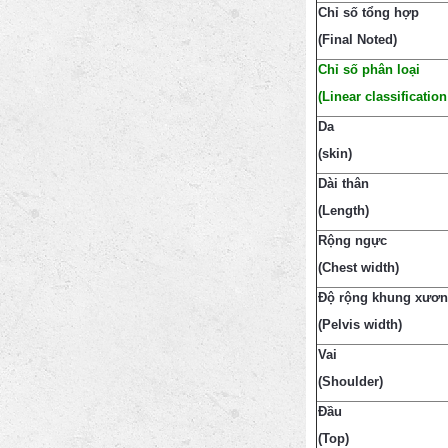
Chỉ số tổng hợp
(Final Noted)
Chỉ số phân loại
(Linear classification
Da
(skin)
Dài thân
(Length)
Rộng ngực
(Chest width)
Độ rộng khung xươn
(Pelvis width)
Vai
(Shoulder)
Đầu
(Top)