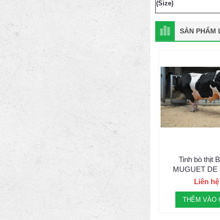
(Size)
SẢN PHẨM L
Tinh bò thịt 
MUGUET DE
Liên hệ
THÊM VÀO 