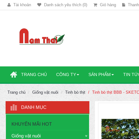
Tài khoản
Danh sách yêu thích (0)
Giỏ hàng
Thanh
TRANG CHỦ
CÔNG TY
SẢN PHẨM
TIN TỨ
Trang chủ
Giống vật nuôi
Tinh bò thịt
Tinh bò thịt BBB - SKE
DANH MỤC
KHUYẾN MÃI HOT
Giống vật nuôi