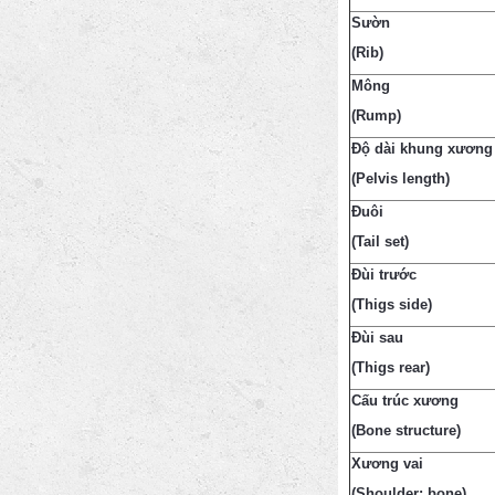
Sườn
(Rib)
Mông
(Rump)
Độ dài khung xương
(Pelvis length)
Đuôi
(Tail set)
Đùi trước
(Thigs side)
Đùi sau
(Thigs rear)
Cấu trúc xương
(Bone structure)
Xương vai
(Shoulder: bone)