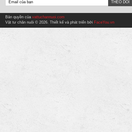
Bản quyền của
vattuchannuoi.com
Vật tư chăn nuôi © 2026. Thiết kế và phát triển bởi
FaceYou.vn